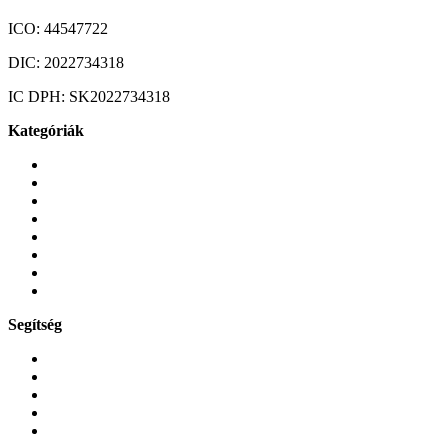
ICO:
44547722
DIC:
2022734318
IC DPH:
SK2022734318
Kategóriák
Mobiltelefonok
Tokok és borítók
Üvegek és fóliák
Mobiltelefon-kiegeszitok
Játékok és Gaming
Zene és szórakozás
Okos
Tabletek
Segítség
GYIK a reklamáció kapcsán
Garancia és reklamáció
Általános szerződési feltételek
Bejelentkezés
Rendelések