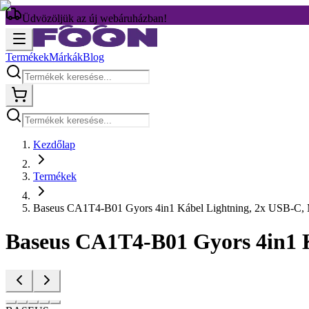
Üdvözöljük az új webáruházban!
Termékek
Márkák
Blog
Kezdőlap
Termékek
Baseus CA1T4-B01 Gyors 4in1 Kábel Lightning, 2x USB-C,
Baseus CA1T4-B01 Gyors 4in1 K