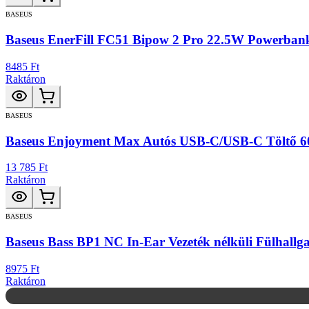
BASEUS
Baseus EnerFill FC51 Bipow 2 Pro 22.5W Powerba
8485 Ft
Raktáron
BASEUS
Baseus Enjoyment Max Autós USB-C/USB-C Töltő 6
13 785 Ft
Raktáron
BASEUS
Baseus Bass BP1 NC In-Ear Vezeték nélküli Fülhallg
8975 Ft
Raktáron