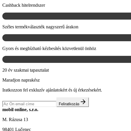
Cashback hitelrendszer
Széles termékválaszték nagyszerű árakon
Gyors és megbízható kézbesítés közvetlenül önhöz
20 év szakmai tapasztalat
Maradjon naprakész
Iratkozzon fel exkluzív ajánlatokért és új érkezésekért.
Feliratkozás
mobil online, s.r.o.
M. Rázusa 13
98401 Lučenec