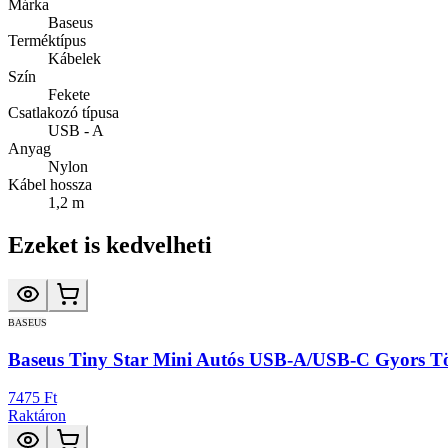
Márka
Baseus
Terméktípus
Kábelek
Szín
Fekete
Csatlakozó típusa
USB - A
Anyag
Nylon
Kábel hossza
1,2 m
Ezeket is kedvelheti
BASEUS
Baseus Tiny Star Mini Autós USB-A/USB-C Gyors T
7475 Ft
Raktáron