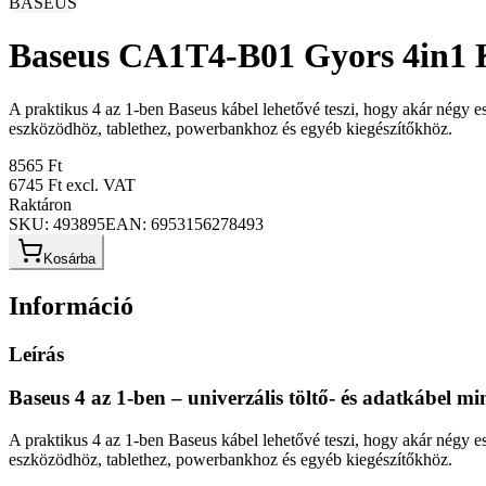
BASEUS
Baseus CA1T4-B01 Gyors 4in1 K
A praktikus 4 az 1-ben Baseus kábel lehetővé teszi, hogy akár négy
eszközödhöz, tablethez, powerbankhoz és egyéb kiegészítőkhöz.
8565 Ft
6745 Ft
excl. VAT
Raktáron
SKU:
493895
EAN:
6953156278493
Kosárba
Információ
Leírás
Baseus 4 az 1-ben – univerzális töltő- és adatkábel 
A praktikus 4 az 1-ben Baseus kábel lehetővé teszi, hogy akár négy
eszközödhöz, tablethez, powerbankhoz és egyéb kiegészítőkhöz.