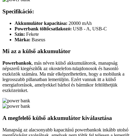
Specifikáció:
Akkumulátor kapacitása:
20000 mAh
Powerbank töltőcsatlakozó:
USB - A, USB-C
Szín:
Fekete
Márka:
Baseus
Mi az a külső akkumulátor
Powerbankok
, más néven külső akkumulátorok, manapság
népszerű kiegészítők az okostelefon-tulajdonosok és hasonló
eszközök számára. Ma már elképzelhetetlen, hogy a mobilunk a
legrosszabb pillanatban lemerüljön. Ezért vannak itt a külső
energiaforrások, amelyekkel bárhol és bármikor feltölthetjük
eszközeinket.
A megfelelő külső akkumulátor kiválasztása
Manapság az alacsonyabb kapacitású powerbankok inkább utolsó
mentőövként szolgálnak, amelyek nem töltik fel teljesen a lemerült