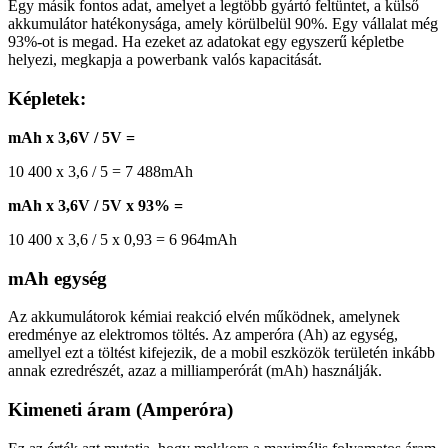
Egy másik fontos adat, amelyet a legtöbb gyártó feltüntet, a külső
akkumulátor hatékonysága, amely körülbelül 90%. Egy vállalat még
93%-ot is megad. Ha ezeket az adatokat egy egyszerű képletbe
helyezi, megkapja a powerbank valós kapacitását.
Képletek:
mAh x 3,6V / 5V =
10 400 x 3,6 / 5 = 7 488mAh
mAh x 3,6V / 5V x 93% =
10 400 x 3,6 / 5 x 0,93 = 6 964mAh
mAh egység
Az akkumulátorok kémiai reakció elvén működnek, amelynek
eredménye az elektromos töltés. Az amperóra (Ah) az egység,
amellyel ezt a töltést kifejezik, de a mobil eszközök területén inkább
annak ezredrészét, azaz a milliamperórát (mAh) használják.
Kimeneti áram (Amperóra)