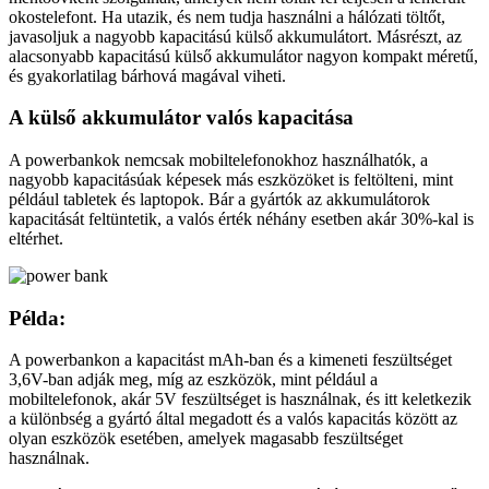
okostelefont. Ha utazik, és nem tudja használni a hálózati töltőt,
javasoljuk a nagyobb kapacitású külső akkumulátort. Másrészt, az
alacsonyabb kapacitású külső akkumulátor nagyon kompakt méretű,
és gyakorlatilag bárhová magával viheti.
A külső akkumulátor valós kapacitása
A powerbankok nemcsak mobiltelefonokhoz használhatók, a
nagyobb kapacitásúak képesek más eszközöket is feltölteni, mint
például tabletek és laptopok. Bár a gyártók az akkumulátorok
kapacitását feltüntetik, a valós érték néhány esetben akár 30%-kal is
eltérhet.
Példa:
A powerbankon a kapacitást mAh-ban és a kimeneti feszültséget
3,6V-ban adják meg, míg az eszközök, mint például a
mobiltelefonok, akár 5V feszültséget is használnak, és itt keletkezik
a különbség a gyártó által megadott és a valós kapacitás között az
olyan eszközök esetében, amelyek magasabb feszültséget
használnak.