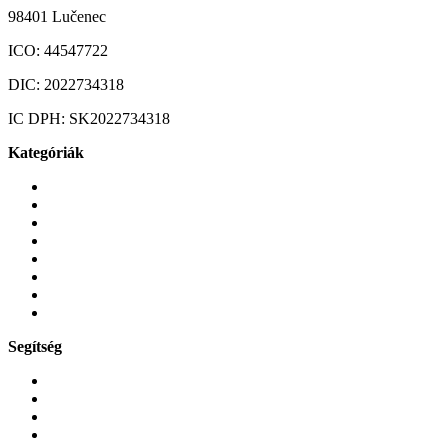
98401 Lučenec
ICO:
44547722
DIC:
2022734318
IC DPH:
SK2022734318
Kategóriák
Mobiltelefonok
Tokok és borítók
Üvegek és fóliák
Mobiltelefon-kiegeszitok
Játékok és Gaming
Zene és szórakozás
Okos
Tabletek
Segítség
GYIK a reklamáció kapcsán
Garancia és reklamáció
Általános szerződési feltételek
Bejelentkezés