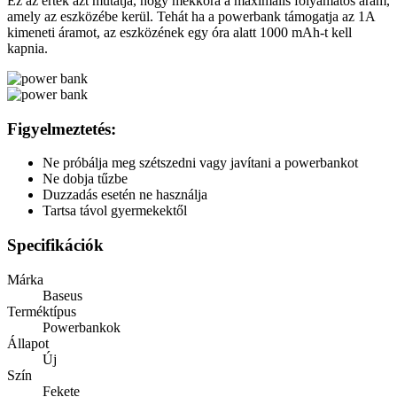
Ez az érték azt mutatja, hogy mekkora a maximális folyamatos áram,
amely az eszközébe kerül. Tehát ha a powerbank támogatja az 1A
kimeneti áramot, az eszközének egy óra alatt 1000 mAh-t kell
kapnia.
Figyelmeztetés:
Ne próbálja meg szétszedni vagy javítani a powerbankot
Ne dobja tűzbe
Duzzadás esetén ne használja
Tartsa távol gyermekektől
Specifikációk
Márka
Baseus
Terméktípus
Powerbankok
Állapot
Új
Szín
Fekete