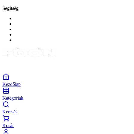
Segítség
GYIK a reklamáció kapcsán
Garancia és reklamáció
Általános szerződési feltételek
Bejelentkezés
Rendelések
Powered by Monokaido
Kezdőlap
Kategóriák
Keresés
Kosár