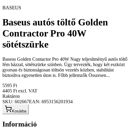
BASEUS
Baseus autós töltő Golden
Contractor Pro 40W
sötétszürke
Baseus Golden Contactor Pro 40W Nagy teljesítményű autós töltő
fém házzal, sötétszürke színben. Úgy tervezték, hogy két eszközt
gyorsan és biztonságosan töltsön vezetés közben, stabilitást
biztosítva egyenetlen úton is. Főbb jellemzők Összesen...
5595 Ft
4405 Ft
excl. VAT
Raktáron
SKU:
602667
EAN:
6953156201934
Kosárba
Információ