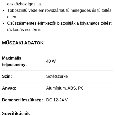
eszközhöz igazítja.
Többszintű védelem rövidzárlat, túlmelegedés és túltöltés
ellen.
Csúszásmentes érintkezők biztosítják a folyamatos töltést
rázkódás esetén is.
MŰSZAKI ADATOK
Maximális
40 W
teljesítmény:
Szín:
Sötétszürke
Anyag:
Alumínium, ABS, PC
Bemeneti feszültség:
DC 12-24 V
Specifikációk