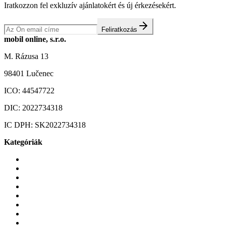
Iratkozzon fel exkluzív ajánlatokért és új érkezésekért.
Feliratkozás
mobil online, s.r.o.
M. Rázusa 13
98401 Lučenec
ICO:
44547722
DIC:
2022734318
IC DPH:
SK2022734318
Kategóriák
Mobiltelefonok
Tokok és borítók
Üvegek és fóliák
Mobiltelefon-kiegeszitok
Játékok és Gaming
Zene és szórakozás
Okos
Tabletek