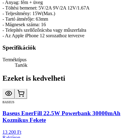
- Anyag: fém + üveg
- Töltési bemenet: 5V/2A 9V/2A 12V/1.67A
- Teljesítmény: 15W(Max.)
- Tartó átmérője: 63mm
- Mágnesek száma: 16
- Telepítés szellőzőrácsba vagy műszerfalra
- Az Apple iPhone 12 sorozathoz tervezve
Specifikációk
Terméktípus
Tartók
Ezeket is kedvelheti
BASEUS
Baseus EnerFill 22.5W Powerbank 30000mAh
Kozmikus Fekete
13 200 Ft
Raktáron