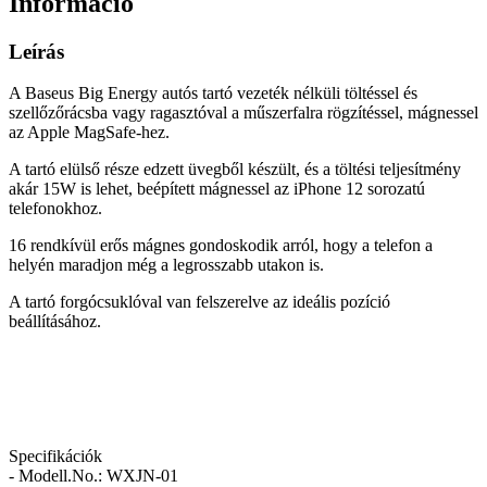
Információ
Leírás
A Baseus Big Energy autós tartó vezeték nélküli töltéssel és
szellőzőrácsba vagy ragasztóval a műszerfalra rögzítéssel, mágnessel
az Apple MagSafe-hez.
A tartó elülső része edzett üvegből készült, és a töltési teljesítmény
akár 15W is lehet, beépített mágnessel az iPhone 12 sorozatú
telefonokhoz.
16 rendkívül erős mágnes gondoskodik arról, hogy a telefon a
helyén maradjon még a legrosszabb utakon is.
A tartó forgócsuklóval van felszerelve az ideális pozíció
beállításához.
Specifikációk
- Modell.No.: WXJN-01