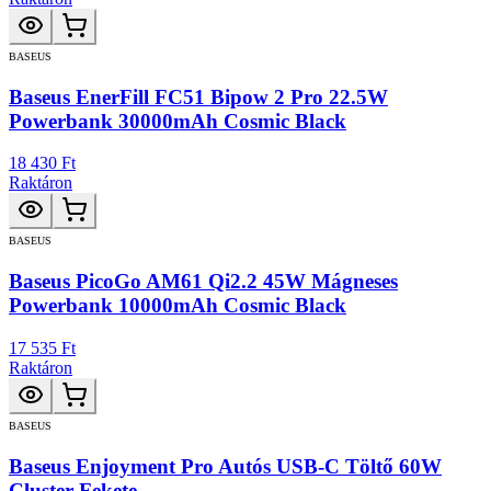
BASEUS
Baseus EnerFill FC51 Bipow 2 Pro 22.5W
Powerbank 30000mAh Cosmic Black
18 430 Ft
Raktáron
BASEUS
Baseus PicoGo AM61 Qi2.2 45W Mágneses
Powerbank 10000mAh Cosmic Black
17 535 Ft
Raktáron
BASEUS
Baseus Enjoyment Pro Autós USB-C Töltő 60W
Cluster Fekete