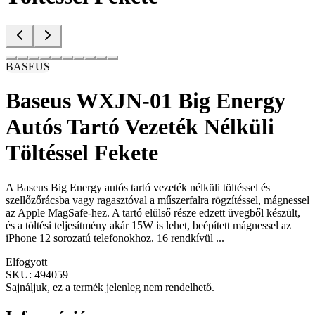
BASEUS
Baseus WXJN-01 Big Energy
Autós Tartó Vezeték Nélküli
Töltéssel Fekete
A Baseus Big Energy autós tartó vezeték nélküli töltéssel és
szellőzőrácsba vagy ragasztóval a műszerfalra rögzítéssel, mágnessel
az Apple MagSafe-hez. A tartó elülső része edzett üvegből készült,
és a töltési teljesítmény akár 15W is lehet, beépített mágnessel az
iPhone 12 sorozatú telefonokhoz. 16 rendkívül ...
Elfogyott
SKU:
494059
Sajnáljuk, ez a termék jelenleg nem rendelhető.