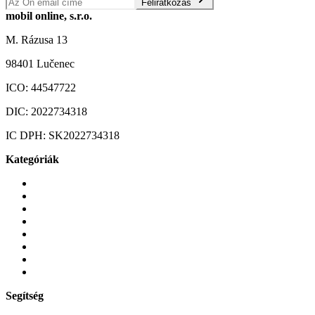
Feliratkozás
mobil online, s.r.o.
M. Rázusa 13
98401 Lučenec
ICO:
44547722
DIC:
2022734318
IC DPH:
SK2022734318
Kategóriák
Mobiltelefonok
Tokok és borítók
Üvegek és fóliák
Mobiltelefon-kiegeszitok
Játékok és Gaming
Zene és szórakozás
Okos
Tabletek
Segítség