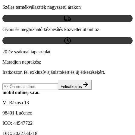
Széles termékválaszték nagyszerű árakon
Gyors és megbízható kézbesítés közvetlenül önhöz
20 év szakmai tapasztalat
Maradjon naprakész
Iratkozzon fel exkluzív ajánlatokért és új érkezésekért.
Feliratkozás
mobil online, s.r.o.
M. Rázusa 13
98401 Lučenec
ICO:
44547722
DIC:
2022734318