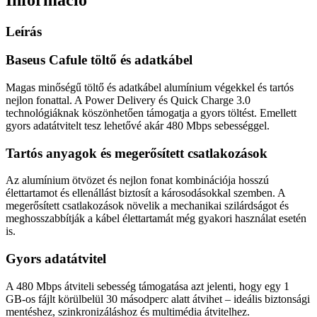
Leírás
Baseus Cafule töltő és adatkábel
Magas minőségű töltő és adatkábel alumínium végekkel és tartós
nejlon fonattal. A Power Delivery és Quick Charge 3.0
technológiáknak köszönhetően támogatja a gyors töltést. Emellett
gyors adatátvitelt tesz lehetővé akár 480 Mbps sebességgel.
Tartós anyagok és megerősített csatlakozások
Az alumínium ötvözet és nejlon fonat kombinációja hosszú
élettartamot és ellenállást biztosít a károsodásokkal szemben. A
megerősített csatlakozások növelik a mechanikai szilárdságot és
meghosszabbítják a kábel élettartamát még gyakori használat esetén
is.
Gyors adatátvitel
A 480 Mbps átviteli sebesség támogatása azt jelenti, hogy egy 1
GB-os fájlt körülbelül 30 másodperc alatt átvihet – ideális biztonsági
mentéshez, szinkronizáláshoz és multimédia átvitelhez.