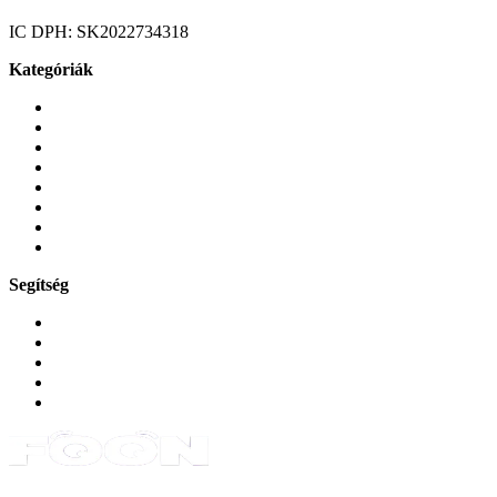
IC DPH:
SK2022734318
Kategóriák
Mobiltelefonok
Tokok és borítók
Üvegek és fóliák
Mobiltelefon-kiegeszitok
Játékok és Gaming
Zene és szórakozás
Okos
Tabletek
Segítség
GYIK a reklamáció kapcsán
Garancia és reklamáció
Általános szerződési feltételek
Bejelentkezés
Rendelések