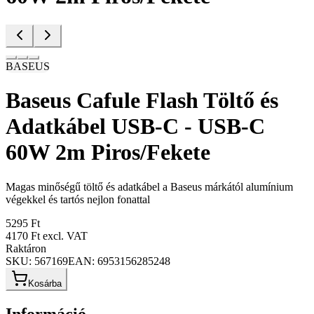
BASEUS
Baseus Cafule Flash Töltő és
Adatkábel USB-C - USB-C
60W 2m Piros/Fekete
Magas minőségű töltő és adatkábel a Baseus márkától alumínium
végekkel és tartós nejlon fonattal
5295 Ft
4170 Ft
excl. VAT
Raktáron
SKU:
567169
EAN:
6953156285248
Kosárba
Információ