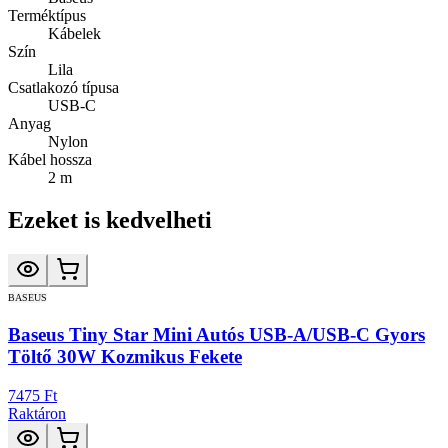
Terméktípus
Kábelek
Szín
Lila
Csatlakozó típusa
USB-C
Anyag
Nylon
Kábel hossza
2 m
Ezeket is kedvelheti
BASEUS
Baseus Tiny Star Mini Autós USB-A/USB-C Gyors
Töltő 30W Kozmikus Fekete
7475 Ft
Raktáron