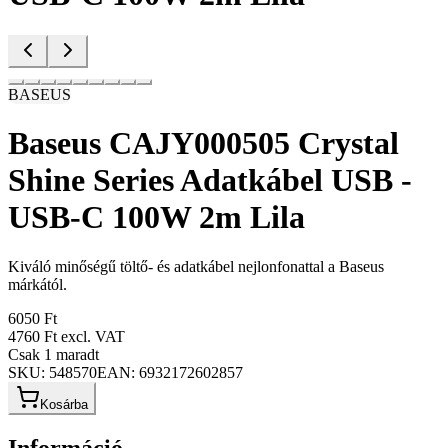
BASEUS
Baseus CAJY000505 Crystal
Shine Series Adatkábel USB -
USB-C 100W 2m Lila
Kiváló minőségű töltő- és adatkábel nejlonfonattal a Baseus
márkától.
6050 Ft
4760 Ft
excl. VAT
Csak 1 maradt
SKU:
548570
EAN:
6932172602857
Kosárba
Információ