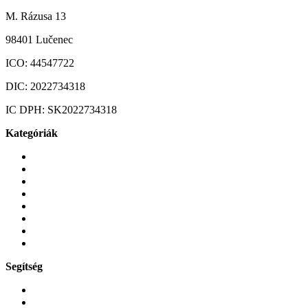
M. Rázusa 13
98401 Lučenec
ICO:
44547722
DIC:
2022734318
IC DPH:
SK2022734318
Kategóriák
Mobiltelefonok
Tokok és borítók
Üvegek és fóliák
Mobiltelefon-kiegeszitok
Játékok és Gaming
Zene és szórakozás
Okos
Tabletek
Segítség
GYIK a reklamáció kapcsán
Garancia és reklamáció