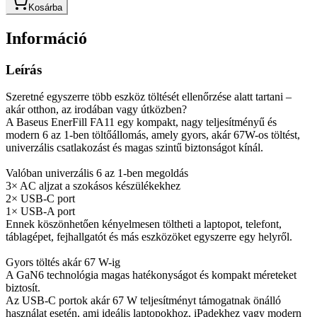
Kosárba
Információ
Leírás
Szeretné egyszerre több eszköz töltését ellenőrzése alatt tartani –
akár otthon, az irodában vagy útközben?
A Baseus EnerFill FA11 egy kompakt, nagy teljesítményű és
modern 6 az 1-ben töltőállomás, amely gyors, akár 67W-os töltést,
univerzális csatlakozást és magas szintű biztonságot kínál.
Valóban univerzális 6 az 1-ben megoldás
3× AC aljzat a szokásos készülékekhez
2× USB-C port
1× USB-A port
Ennek köszönhetően kényelmesen töltheti a laptopot, telefont,
táblagépet, fejhallgatót és más eszközöket egyszerre egy helyről.
Gyors töltés akár 67 W-ig
A GaN6 technológia magas hatékonyságot és kompakt méreteket
biztosít.
Az USB-C portok akár 67 W teljesítményt támogatnak önálló
használat esetén, ami ideális laptopokhoz, iPadekhez vagy modern