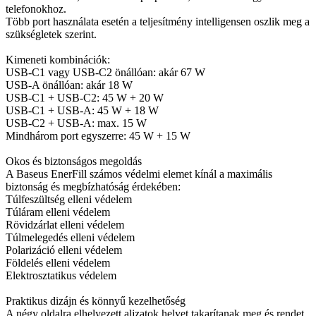
telefonokhoz.
Több port használata esetén a teljesítmény intelligensen oszlik meg a
szükségletek szerint.
Kimeneti kombinációk:
USB-C1 vagy USB-C2 önállóan: akár 67 W
USB-A önállóan: akár 18 W
USB-C1 + USB-C2: 45 W + 20 W
USB-C1 + USB-A: 45 W + 18 W
USB-C2 + USB-A: max. 15 W
Mindhárom port egyszerre: 45 W + 15 W
Okos és biztonságos megoldás
A Baseus EnerFill számos védelmi elemet kínál a maximális
biztonság és megbízhatóság érdekében:
Túlfeszültség elleni védelem
Túláram elleni védelem
Rövidzárlat elleni védelem
Túlmelegedés elleni védelem
Polarizáció elleni védelem
Földelés elleni védelem
Elektrosztatikus védelem
Praktikus dizájn és könnyű kezelhetőség
A négy oldalra elhelyezett aljzatok helyet takarítanak meg és rendet