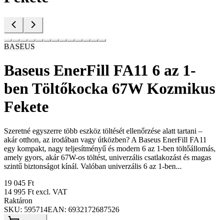
BASEUS
Baseus EnerFill FA11 6 az 1-
ben Töltőkocka 67W Kozmikus
Fekete
Szeretné egyszerre több eszköz töltését ellenőrzése alatt tartani –
akár otthon, az irodában vagy útközben? A Baseus EnerFill FA11
egy kompakt, nagy teljesítményű és modern 6 az 1-ben töltőállomás,
amely gyors, akár 67W-os töltést, univerzális csatlakozást és magas
szintű biztonságot kínál. Valóban univerzális 6 az 1-ben...
19 045 Ft
14 995 Ft
excl. VAT
Raktáron
SKU:
595714
EAN:
6932172687526