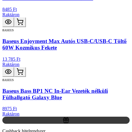
8485 Ft
Raktáron
BASEUS
Baseus Enjoyment Max Autós USB-C/USB-C Töltő
60W Kozmikus Fekete
13 785 Ft
Raktáron
BASEUS
Baseus Bass BP1 NC In-Ear Vezeték nélküli
Fülhallgató Galaxy Blue
8975 Ft
Raktáron
Cashback hitelrendszer