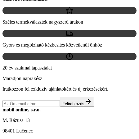
Széles termékválaszték nagyszerű árakon
Gyors és megbízható kézbesítés közvetlenül önhöz
20 év szakmai tapasztalat
Maradjon naprakész
Iratkozzon fel exkluzív ajánlatokért és új érkezésekért.
Feliratkozás
mobil online, s.r.o.
M. Rázusa 13
98401 Lučenec