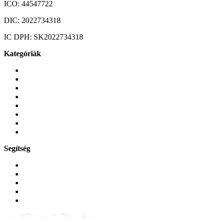
ICO:
44547722
DIC:
2022734318
IC DPH:
SK2022734318
Kategóriák
Mobiltelefonok
Tokok és borítók
Üvegek és fóliák
Mobiltelefon-kiegeszitok
Játékok és Gaming
Zene és szórakozás
Okos
Tabletek
Segítség
GYIK a reklamáció kapcsán
Garancia és reklamáció
Általános szerződési feltételek
Bejelentkezés
Rendelések