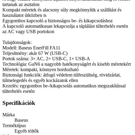
tartanak az asztalon
Kompakt méretek és alacsony súly megkönnyítik a szállítást és
használatot útközben is
Egygombos kapcsoló a biztonságos be- és kikapcsoláshoz
A kapcsoló automatikusan lekapcsolja a táplálást túlterhelés esetén
az AC vagy USB portokon
Tulajdonságok:
Modell: Baseus EnerFill FA11
Teljesítmény: akár 67 W (USB-C)
Portok száma: 3× AC, 2× USB-C, 1× USB-A
Technológia: GaN6 a nagyobb hatékonyságért és kisebb méretekért
Méretek: kompakt, könnyen hordozható
Biztonsági funkciók: átfogó védelem túlfeszültség, rövidzárlat,
túlmelegedés és egyéb kockázatok ellen
Kezelés: egygombos be-/kikapcsolás automatikus megszakítással
túlterhelés esetén
Specifikációk
Márka
Baseus
Terméktípus
Egyéb töltők