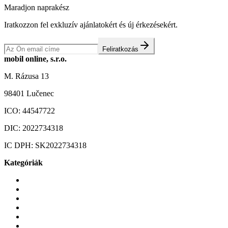
Maradjon naprakész
Iratkozzon fel exkluzív ajánlatokért és új érkezésekért.
Feliratkozás
mobil online, s.r.o.
M. Rázusa 13
98401 Lučenec
ICO:
44547722
DIC:
2022734318
IC DPH:
SK2022734318
Kategóriák
Mobiltelefonok
Tokok és borítók
Üvegek és fóliák
Mobiltelefon-kiegeszitok
Játékok és Gaming
Zene és szórakozás