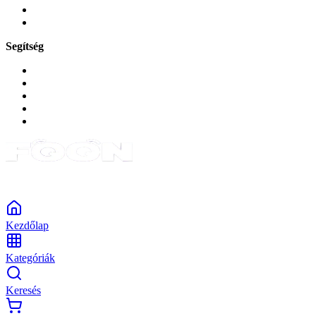
Okos
Tabletek
Segítség
GYIK a reklamáció kapcsán
Garancia és reklamáció
Általános szerződési feltételek
Bejelentkezés
Rendelések
Powered by Monokaido
Kezdőlap
Kategóriák
Keresés