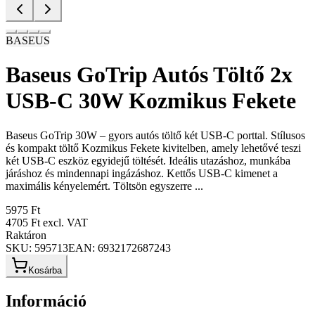
BASEUS
Baseus GoTrip Autós Töltő 2x
USB-C 30W Kozmikus Fekete
Baseus GoTrip 30W – gyors autós töltő két USB-C porttal. Stílusos
és kompakt töltő Kozmikus Fekete kivitelben, amely lehetővé teszi
két USB-C eszköz egyidejű töltését. Ideális utazáshoz, munkába
járáshoz és mindennapi ingázáshoz. Kettős USB-C kimenet a
maximális kényelemért. Töltsön egyszerre ...
5975 Ft
4705 Ft
excl. VAT
Raktáron
SKU:
595713
EAN:
6932172687243
Kosárba
Információ