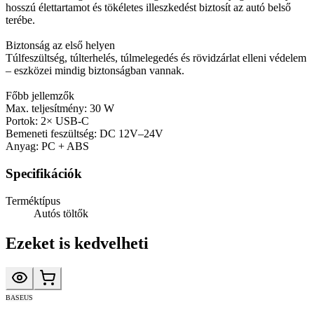
hosszú élettartamot és tökéletes illeszkedést biztosít az autó belső
terébe.
Biztonság az első helyen
Túlfeszültség, túlterhelés, túlmelegedés és rövidzárlat elleni védelem
– eszközei mindig biztonságban vannak.
Főbb jellemzők
Max. teljesítmény: 30 W
Portok: 2× USB-C
Bemeneti feszültség: DC 12V–24V
Anyag: PC + ABS
Specifikációk
Terméktípus
Autós töltők
Ezeket is kedvelheti
BASEUS