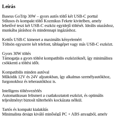
Leírás
Baseus GoTrip 30W – gyors autós töltő két USB-C porttal
Stílusos és kompakt töltő Kozmikus Fekete kivitelben, amely
lehetővé teszi két USB-C eszköz egyidejű töltését. Ideális utazáshoz,
munkába járáshoz és mindennapi ingázáshoz.
Kettős USB-C kimenet a maximális kényelemért
Töltsön egyszerre két telefont, táblagépet vagy más USB-C eszközt.
Gyors 30W töltés
Támogatja a gyors töltést kompatibilis eszközöknél, így minimálisra
csökkenti a töltési időt.
Kompatibilis minden autóval
Működik 12V és 24V aljzatokban, így alkalmas személyautókhoz,
furgonokhoz és teherautókhoz is.
Intelligens töltésvezérlés
Automatikusan felismeri a csatlakoztatott eszközt, és optimális
teljesítményt biztosít túlterhelés kockázata nélkül.
Tartós és kompakt kialakítás
Minimalista design kiváló minőségű PC + ABS anyagból, amely