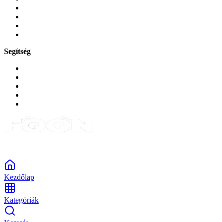
Játékok és Gaming
Zene és szórakozás
Okos
Tabletek
Segítség
GYIK a reklamáció kapcsán
Garancia és reklamáció
Általános szerződési feltételek
Bejelentkezés
Rendelések
Powered by Monokaido
Kezdőlap
Kategóriák