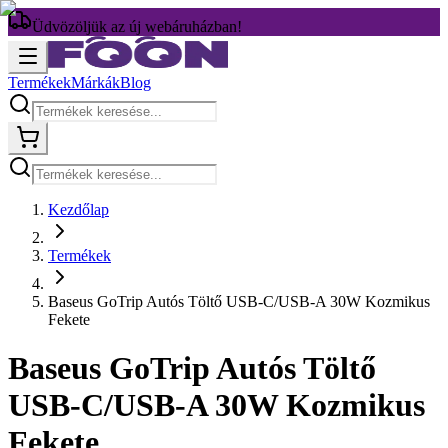
Üdvözöljük az új webáruházban!
Termékek
Márkák
Blog
Kezdőlap
Termékek
Baseus GoTrip Autós Töltő USB-C/USB-A 30W Kozmikus
Fekete
Baseus GoTrip Autós Töltő
USB-C/USB-A 30W Kozmikus
Fekete