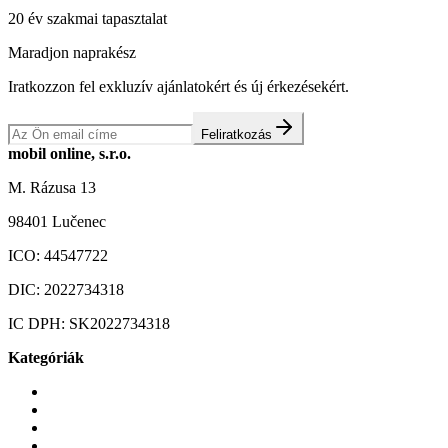
20 év szakmai tapasztalat
Maradjon naprakész
Iratkozzon fel exkluzív ajánlatokért és új érkezésekért.
Feliratkozás
mobil online, s.r.o.
M. Rázusa 13
98401 Lučenec
ICO:
44547722
DIC:
2022734318
IC DPH:
SK2022734318
Kategóriák
Mobiltelefonok
Tokok és borítók
Üvegek és fóliák
Mobiltelefon-kiegeszitok