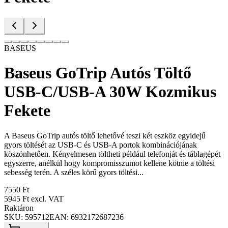
BASEUS
Baseus GoTrip Autós Töltő
USB-C/USB-A 30W Kozmikus
Fekete
A Baseus GoTrip autós töltő lehetővé teszi két eszköz egyidejű
gyors töltését az USB-C és USB-A portok kombinációjának
köszönhetően. Kényelmesen töltheti például telefonját és táblagépét
egyszerre, anélkül hogy kompromisszumot kellene kötnie a töltési
sebesség terén. A széles körű gyors töltési...
7550 Ft
5945 Ft
excl. VAT
Raktáron
SKU:
595712
EAN:
6932172687236