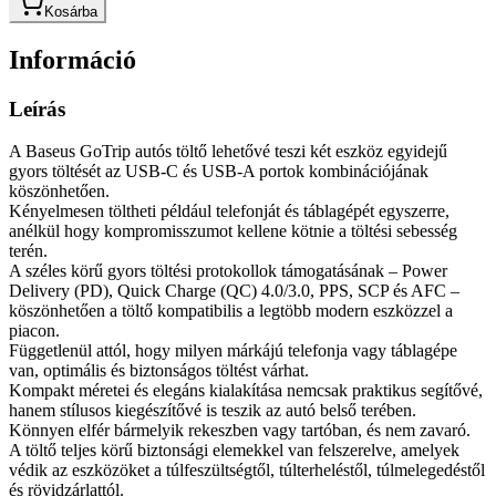
Kosárba
Információ
Leírás
A Baseus GoTrip autós töltő lehetővé teszi két eszköz egyidejű
gyors töltését az USB-C és USB-A portok kombinációjának
köszönhetően.
Kényelmesen töltheti például telefonját és táblagépét egyszerre,
anélkül hogy kompromisszumot kellene kötnie a töltési sebesség
terén.
A széles körű gyors töltési protokollok támogatásának – Power
Delivery (PD), Quick Charge (QC) 4.0/3.0, PPS, SCP és AFC –
köszönhetően a töltő kompatibilis a legtöbb modern eszközzel a
piacon.
Függetlenül attól, hogy milyen márkájú telefonja vagy táblagépe
van, optimális és biztonságos töltést várhat.
Kompakt méretei és elegáns kialakítása nemcsak praktikus segítővé,
hanem stílusos kiegészítővé is teszik az autó belső terében.
Könnyen elfér bármelyik rekeszben vagy tartóban, és nem zavaró.
A töltő teljes körű biztonsági elemekkel van felszerelve, amelyek
védik az eszközöket a túlfeszültségtől, túlterheléstől, túlmelegedéstől
és rövidzárlattól.