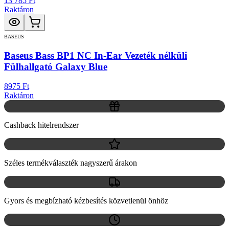
13 785 Ft
Raktáron
BASEUS
Baseus Bass BP1 NC In-Ear Vezeték nélküli
Fülhallgató Galaxy Blue
8975 Ft
Raktáron
Cashback hitelrendszer
Széles termékválaszték nagyszerű árakon
Gyors és megbízható kézbesítés közvetlenül önhöz