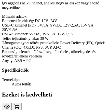
Így aggódás nélkül tölthet, anélkül hogy az eszköz vagy a töltő
megsérülne.
Műszaki adatok:
Bemeneti feszültség: DC 12V–24V
USB-C kimenet (PD): 5V/3A, 9V/3A, 12V/2,5A, 15V/2A,
20V/1,5A
USB-A kimenet: 5V/3A, 9V/2,5A, 12V/2,5A
Teljes teljesítmény: akár 30 W
Támogatott gyors töltési protokollok: Power Delivery (PD), Quick
Charge (QC) 4.0/3.0, PPS, SCP, AFC
Biztonsági elemek: túlfeszültség, túlterhelés, túlmelegedés és
rövidzárlat elleni védelem
Anyag: ABS + PC
Specifikációk
Terméktípus
Autós töltők
Ezeket is kedvelheti