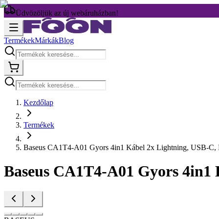
Üdvözöljük az új webáruházban!
Termékek
Márkák
Blog
Kezdőlap
Termékek
Baseus CA1T4-A01 Gyors 4in1 Kábel 2x Lightning, USB-C,
Baseus CA1T4-A01 Gyors 4in1 K