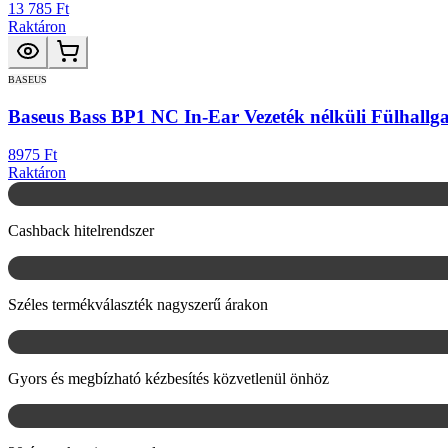
13 785 Ft
Raktáron
BASEUS
Baseus Bass BP1 NC In-Ear Vezeték nélküli Fülhallg
8975 Ft
Raktáron
Cashback hitelrendszer
Széles termékválaszték nagyszerű árakon
Gyors és megbízható kézbesítés közvetlenül önhöz