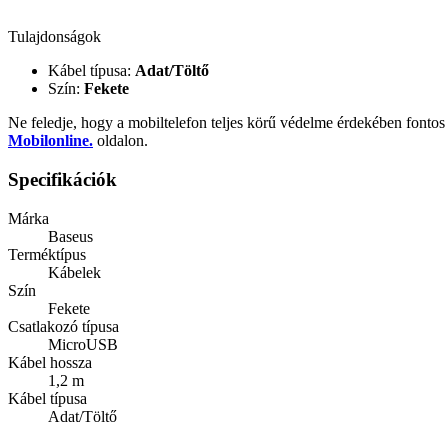
Tulajdonságok
Kábel típusa:
Adat/Töltő
Szín:
Fekete
Ne feledje, hogy a mobiltelefon teljes körű védelme érdekében fontos
Mobilonline.
oldalon.
Specifikációk
Márka
Baseus
Terméktípus
Kábelek
Szín
Fekete
Csatlakozó típusa
MicroUSB
Kábel hossza
1,2 m
Kábel típusa
Adat/Töltő