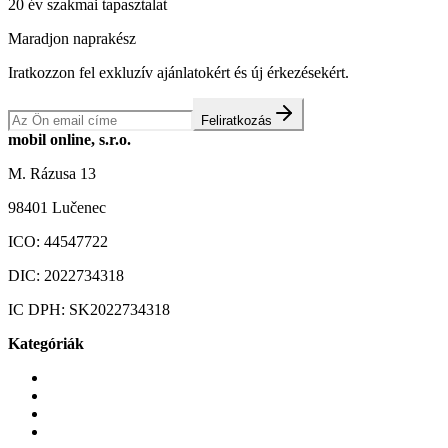
20 év szakmai tapasztalat
Maradjon naprakész
Iratkozzon fel exkluzív ajánlatokért és új érkezésekért.
Feliratkozás
mobil online, s.r.o.
M. Rázusa 13
98401 Lučenec
ICO:
44547722
DIC:
2022734318
IC DPH:
SK2022734318
Kategóriák
Mobiltelefonok
Tokok és borítók
Üvegek és fóliák
Mobiltelefon-kiegeszitok