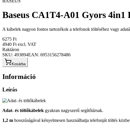
BASEUS
Baseus CA1T4-A01 Gyors 4in1 K
A kábelek nagyon fontos tartozékok a telefonok töltéséhez vagy adatát
6275 Ft
4940 Ft
excl. VAT
Raktáron
SKU:
493894
EAN:
6953156278486
Kosárba
Információ
Leírás
Adat- és töltőkábelek
gyakran nagyszerű segítőtársak.
1,2 m
hosszúságával kényelmesen használhatja telefonját töltés közben