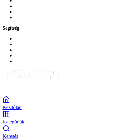
Játékok és Gaming
Zene és szórakozás
Okos
Tabletek
Segítség
GYIK a reklamáció kapcsán
Garancia és reklamáció
Általános szerződési feltételek
Bejelentkezés
Rendelések
Powered by Monokaido
Kezdőlap
Kategóriák
Keresés