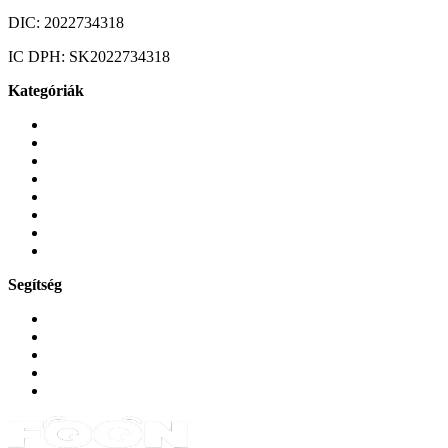
DIC:
2022734318
IC DPH:
SK2022734318
Kategóriák
Mobiltelefonok
Tokok és borítók
Üvegek és fóliák
Mobiltelefon-kiegeszitok
Játékok és Gaming
Zene és szórakozás
Okos
Tabletek
Segítség
GYIK a reklamáció kapcsán
Garancia és reklamáció
Általános szerződési feltételek
Bejelentkezés
Rendelések