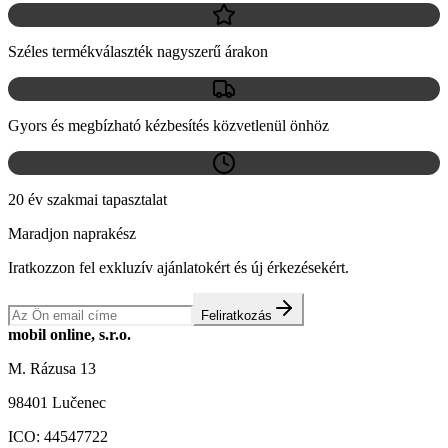
Széles termékválaszték nagyszerű árakon
Gyors és megbízható kézbesítés közvetlenül önhöz
20 év szakmai tapasztalat
Maradjon naprakész
Iratkozzon fel exkluzív ajánlatokért és új érkezésekért.
Feliratkozás
mobil online, s.r.o.
M. Rázusa 13
98401 Lučenec
ICO:
44547722