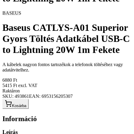
BASEUS
Baseus CATLYS-A01 Superior
Gyors Töltés Adatkábel USB-C
to Lightning 20W 1m Fekete
A kábelek nagyon fontos tartozékok a telefonok töltéséhez vagy
adatátvitelhez.
6880 Ft
5415 Ft
excl. VAT
Raktáron
SKU:
493861
EAN:
6953156205307
Kosárba
Információ
Leírás