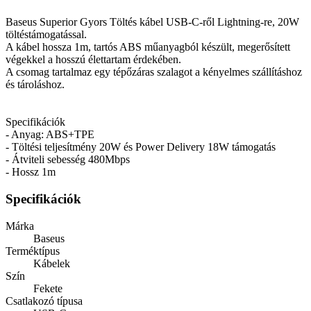
Baseus Superior Gyors Töltés kábel USB-C-ről Lightning-re, 20W
töltéstámogatással.
A kábel hossza 1m, tartós ABS műanyagból készült, megerősített
végekkel a hosszú élettartam érdekében.
A csomag tartalmaz egy tépőzáras szalagot a kényelmes szállításhoz
és tároláshoz.
Specifikációk
- Anyag: ABS+TPE
- Töltési teljesítmény 20W és Power Delivery 18W támogatás
- Átviteli sebesség 480Mbps
- Hossz 1m
Specifikációk
Márka
Baseus
Terméktípus
Kábelek
Szín
Fekete
Csatlakozó típusa