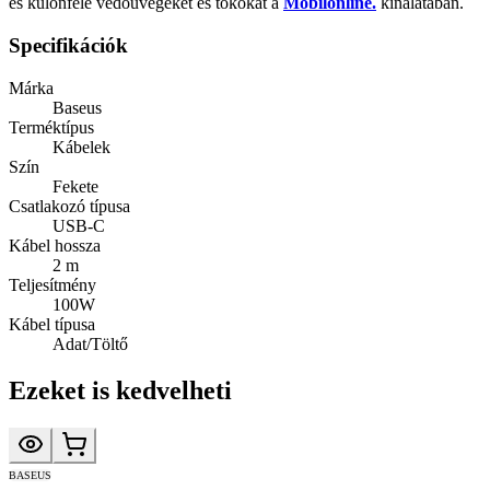
és különféle védőüvegeket és tokokat a
Mobilonline.
kínálatában.
Specifikációk
Márka
Baseus
Terméktípus
Kábelek
Szín
Fekete
Csatlakozó típusa
USB-C
Kábel hossza
2 m
Teljesítmény
100W
Kábel típusa
Adat/Töltő
Ezeket is kedvelheti
BASEUS