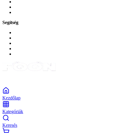
Zene és szórakozás
Okos
Tabletek
Segítség
GYIK a reklamáció kapcsán
Garancia és reklamáció
Általános szerződési feltételek
Bejelentkezés
Rendelések
Powered by Monokaido
Kezdőlap
Kategóriák
Keresés