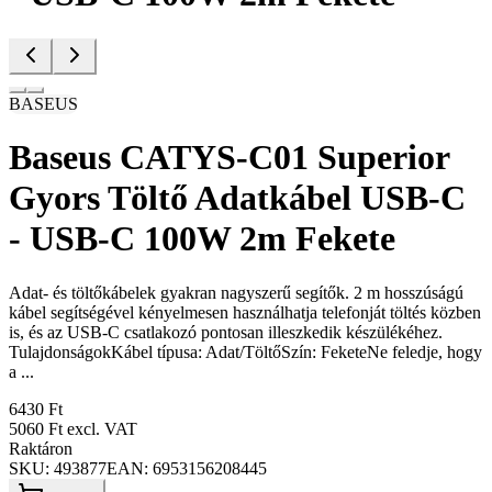
BASEUS
Baseus CATYS-C01 Superior
Gyors Töltő Adatkábel USB-C
- USB-C 100W 2m Fekete
Adat- és töltőkábelek gyakran nagyszerű segítők. 2 m hosszúságú
kábel segítségével kényelmesen használhatja telefonját töltés közben
is, és az USB-C csatlakozó pontosan illeszkedik készülékéhez.
TulajdonságokKábel típusa: Adat/TöltőSzín: FeketeNe feledje, hogy
a ...
6430 Ft
5060 Ft
excl. VAT
Raktáron
SKU:
493877
EAN:
6953156208445