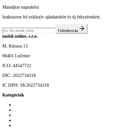
Maradjon naprakész
Iratkozzon fel exkluzív ajánlatokért és új érkezésekért.
Feliratkozás
mobil online, s.r.o.
M. Rázusa 13
98401 Lučenec
ICO:
44547722
DIC:
2022734318
IC DPH:
SK2022734318
Kategóriák
Mobiltelefonok
Tokok és borítók
Üvegek és fóliák
Mobiltelefon-kiegeszitok
Játékok és Gaming