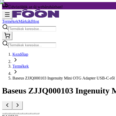
Üdvözöljük az új webáruházban!
Termékek
Márkák
Blog
Kezdőlap
Termékek
Baseus ZJJQ000103 Ingenuity Mini OTG Adapter USB-C-ről
Baseus ZJJQ000103 Ingenuity 