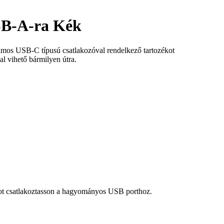
SB-A-ra Kék
zámos USB-C típusú csatlakozóval rendelkező tartozékot
 vihető bármilyen útra.
ékot csatlakoztasson a hagyományos USB porthoz.