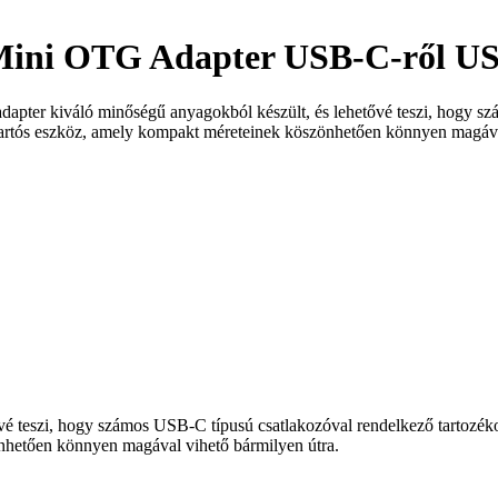
Mini OTG Adapter USB-C-ről U
adapter kiváló minőségű anyagokból készült, és lehetővé teszi, hogy s
rtós eszköz, amely kompakt méreteinek köszönhetően könnyen magával
tővé teszi, hogy számos USB-C típusú csatlakozóval rendelkező tartoz
nhetően könnyen magával vihető bármilyen útra.