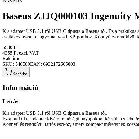
BASEUS
Baseus ZJJQ000103 Ingenuity 
Kis adapter USB 3.1-ről USB-C típusra a Baseus-tól. Ez a praktikus 
csatlakoztasson a hagyományos USB porthoz. Könnyű és rendkívül ta
5530 Ft
4355 Ft
excl. VAT
Raktáron
SKU:
548580
EAN:
6932172605803
Kosárba
Információ
Leírás
Kis adapter USB 3.1-ről USB-C típusra a Baseus-tól.
Ez a praktikus adapter kiváló minőségű anyagokból készült, és lehe
Könnyű és rendkívül tartós eszköz, amely kompakt méreteinek köszö