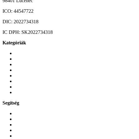
98401 Lučenec
ICO:
44547722
DIC:
2022734318
IC DPH:
SK2022734318
Kategóriák
Mobiltelefonok
Tokok és borítók
Üvegek és fóliák
Mobiltelefon-kiegeszitok
Játékok és Gaming
Zene és szórakozás
Okos
Tabletek
Segítség
GYIK a reklamáció kapcsán
Garancia és reklamáció
Általános szerződési feltételek
Bejelentkezés
Rendelések