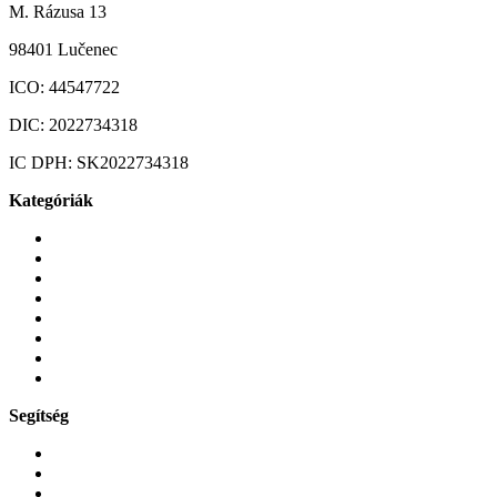
M. Rázusa 13
98401 Lučenec
ICO:
44547722
DIC:
2022734318
IC DPH:
SK2022734318
Kategóriák
Mobiltelefonok
Tokok és borítók
Üvegek és fóliák
Mobiltelefon-kiegeszitok
Játékok és Gaming
Zene és szórakozás
Okos
Tabletek
Segítség
GYIK a reklamáció kapcsán
Garancia és reklamáció
Általános szerződési feltételek