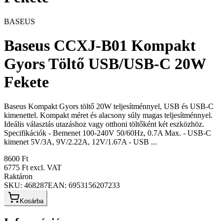
BASEUS
Baseus CCXJ-B01 Kompakt
Gyors Töltő USB/USB-C 20W
Fekete
Baseus Kompakt Gyors töltő 20W teljesítménnyel, USB és USB-C
kimenettel. Kompakt méret és alacsony súly magas teljesítménnyel.
Ideális választás utazáshoz vagy otthoni töltőként két eszközhöz.
Specifikációk - Bemenet 100-240V 50/60Hz, 0.7A Max. - USB-C
kimenet 5V/3A, 9V/2.22A, 12V/1.67A - USB ...
8600 Ft
6775 Ft
excl. VAT
Raktáron
SKU:
468287
EAN:
6953156207233
Kosárba