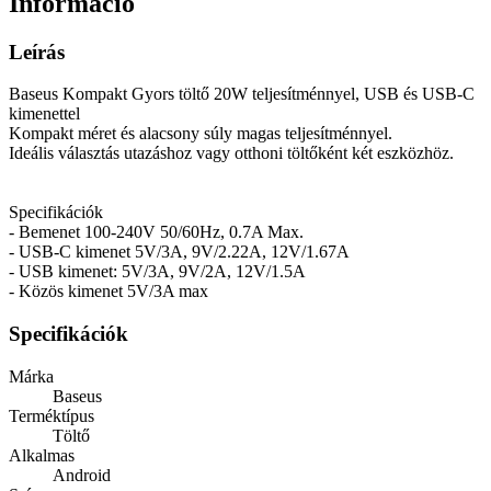
Információ
Leírás
Baseus Kompakt Gyors töltő 20W teljesítménnyel, USB és USB-C
kimenettel
Kompakt méret és alacsony súly magas teljesítménnyel.
Ideális választás utazáshoz vagy otthoni töltőként két eszközhöz.
Specifikációk
- Bemenet 100-240V 50/60Hz, 0.7A Max.
- USB-C kimenet 5V/3A, 9V/2.22A, 12V/1.67A
- USB kimenet: 5V/3A, 9V/2A, 12V/1.5A
- Közös kimenet 5V/3A max
Specifikációk
Márka
Baseus
Terméktípus
Töltő
Alkalmas
Android