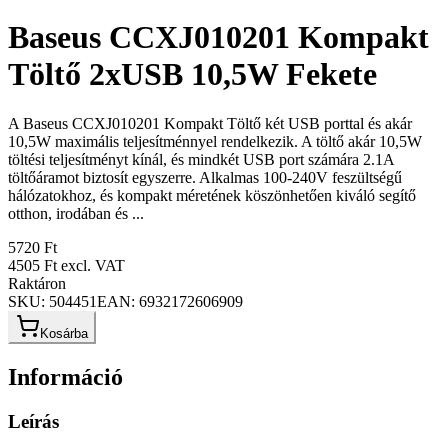
Baseus CCXJ010201 Kompakt
Töltő 2xUSB 10,5W Fekete
A Baseus CCXJ010201 Kompakt Töltő két USB porttal és akár
10,5W maximális teljesítménnyel rendelkezik. A töltő akár 10,5W
töltési teljesítményt kínál, és mindkét USB port számára 2.1A
töltőáramot biztosít egyszerre. Alkalmas 100-240V feszültségű
hálózatokhoz, és kompakt méretének köszönhetően kiváló segítő
otthon, irodában és ...
5720 Ft
4505 Ft
excl. VAT
Raktáron
SKU:
504451
EAN:
6932172606909
Kosárba
Információ
Leírás