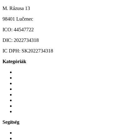
M. Rázusa 13
98401 Lučenec
ICO:
44547722
DIC:
2022734318
IC DPH:
SK2022734318
Kategóriák
Mobiltelefonok
Tokok és borítók
Üvegek és fóliák
Mobiltelefon-kiegeszitok
Játékok és Gaming
Zene és szórakozás
Okos
Tabletek
Segítség
GYIK a reklamáció kapcsán
Garancia és reklamáció