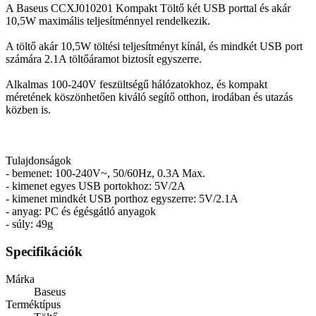
A Baseus CCXJ010201 Kompakt Töltő két USB porttal és akár
10,5W maximális teljesítménnyel rendelkezik.
A töltő akár 10,5W töltési teljesítményt kínál, és mindkét USB port
számára 2.1A töltőáramot biztosít egyszerre.
Alkalmas 100-240V feszültségű hálózatokhoz, és kompakt
méretének köszönhetően kiváló segítő otthon, irodában és utazás
közben is.
Tulajdonságok
- bemenet: 100-240V~, 50/60Hz, 0.3A Max.
- kimenet egyes USB portokhoz: 5V/2A
- kimenet mindkét USB porthoz egyszerre: 5V/2.1A
- anyag: PC és égésgátló anyagok
- súly: 49g
Specifikációk
Márka
Baseus
Terméktípus