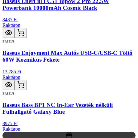
Baseus EnerFill FC51 Bipow 2 Pro 22.5W
Powerbank 10000mAh Cosmic Black
8485 Ft
Raktáron
BASEUS
Baseus Enjoyment Max Autós USB-C/USB-C Töltő
60W Kozmikus Fekete
13 785 Ft
Raktáron
BASEUS
Baseus Bass BP1 NC In-Ear Vezeték nélküli
Fülhallgató Galaxy Blue
8975 Ft
Raktáron