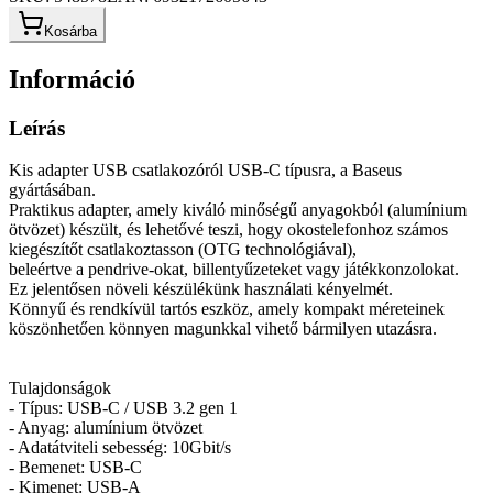
Kosárba
Információ
Leírás
Kis adapter USB csatlakozóról USB-C típusra, a Baseus
gyártásában.
Praktikus adapter, amely kiváló minőségű anyagokból (alumínium
ötvözet) készült, és lehetővé teszi, hogy okostelefonhoz számos
kiegészítőt csatlakoztasson (OTG technológiával),
beleértve a pendrive-okat, billentyűzeteket vagy játékkonzolokat.
Ez jelentősen növeli készülékünk használati kényelmét.
Könnyű és rendkívül tartós eszköz, amely kompakt méreteinek
köszönhetően könnyen magunkkal vihető bármilyen utazásra.
Tulajdonságok
- Típus: USB-C / USB 3.2 gen 1
- Anyag: alumínium ötvözet
- Adatátviteli sebesség: 10Gbit/s
- Bemenet: USB-C
- Kimenet: USB-A