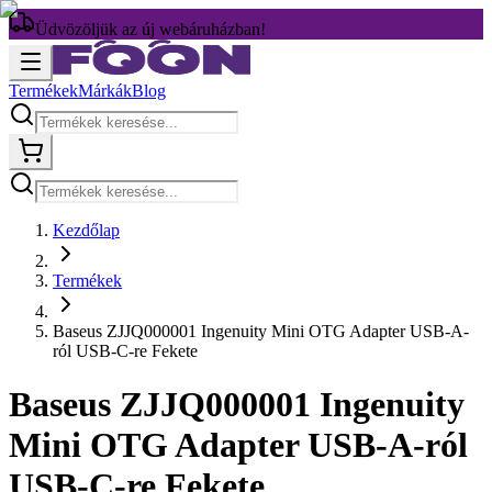
Üdvözöljük az új webáruházban!
Termékek
Márkák
Blog
Kezdőlap
Termékek
Baseus ZJJQ000001 Ingenuity Mini OTG Adapter USB-A-
ról USB-C-re Fekete
Baseus ZJJQ000001 Ingenuity
Mini OTG Adapter USB-A-ról
USB-C-re Fekete