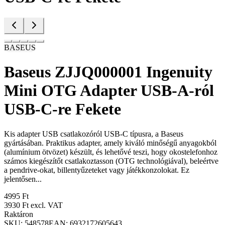
BASEUS
Baseus ZJJQ000001 Ingenuity
Mini OTG Adapter USB-A-ról
USB-C-re Fekete
Kis adapter USB csatlakozóról USB-C típusra, a Baseus
gyártásában. Praktikus adapter, amely kiváló minőségű anyagokból
(alumínium ötvözet) készült, és lehetővé teszi, hogy okostelefonhoz
számos kiegészítőt csatlakoztasson (OTG technológiával), beleértve
a pendrive-okat, billentyűzeteket vagy játékkonzolokat. Ez
jelentősen...
4995 Ft
3930 Ft
excl. VAT
Raktáron
SKU:
548578
EAN:
6932172605643