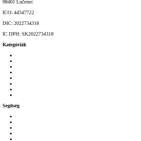
98401 Lučenec
ICO:
44547722
DIC:
2022734318
IC DPH:
SK2022734318
Kategóriák
Mobiltelefonok
Tokok és borítók
Üvegek és fóliák
Mobiltelefon-kiegeszitok
Játékok és Gaming
Zene és szórakozás
Okos
Tabletek
Segítség
GYIK a reklamáció kapcsán
Garancia és reklamáció
Általános szerződési feltételek
Bejelentkezés
Rendelések