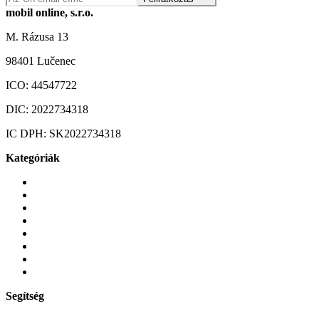
mobil online, s.r.o.
M. Rázusa 13
98401 Lučenec
ICO:
44547722
DIC:
2022734318
IC DPH:
SK2022734318
Kategóriák
Mobiltelefonok
Tokok és borítók
Üvegek és fóliák
Mobiltelefon-kiegeszitok
Játékok és Gaming
Zene és szórakozás
Okos
Tabletek
Segítség