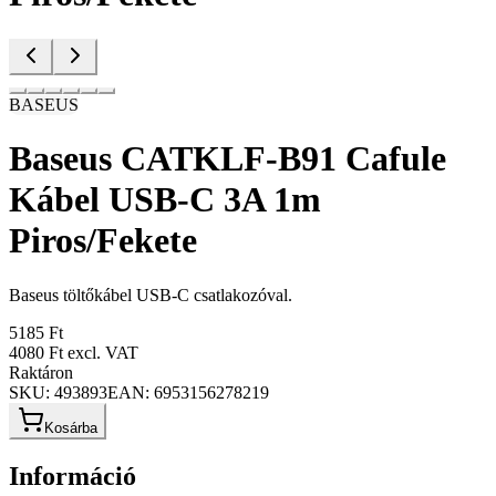
BASEUS
Baseus CATKLF-B91 Cafule
Kábel USB-C 3A 1m
Piros/Fekete
Baseus töltőkábel USB-C csatlakozóval.
5185 Ft
4080 Ft
excl. VAT
Raktáron
SKU:
493893
EAN:
6953156278219
Kosárba
Információ