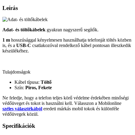
Leírás
Adat- és töltőkábelek
gyakran nagyszerű segítők.
1 m
hosszúsággal kényelmesen használhatja telefonját töltés közben
is, és a
USB-C
csatlakozóval rendelkező kábel pontosan illeszkedik
készülékéhez.
Tulajdonságok
Kábel típusa:
Töltő
Szín:
Piros, Fekete
Ne feledje, hogy a telefon teljes körű védelme érdekében minőségi
védőüveget és tokot is használni kell. Válasszon a Mobilonline
széles választékából
eredeti márkás mobil tokok és különféle
védőüvegek közül.
Specifikációk