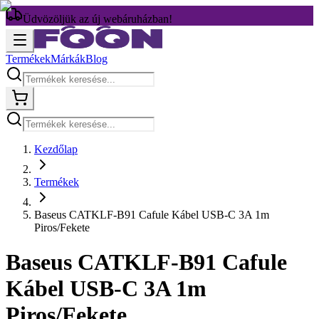
Üdvözöljük az új webáruházban!
Termékek
Márkák
Blog
Kezdőlap
Termékek
Baseus CATKLF-B91 Cafule Kábel USB-C 3A 1m
Piros/Fekete
Baseus CATKLF-B91 Cafule
Kábel USB-C 3A 1m
Piros/Fekete