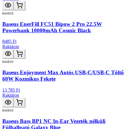
BASEUS
Baseus EnerFill FC51 Bipow 2 Pro 22.5W
Powerbank 10000mAh Cosmic Black
8485 Ft
Raktáron
BASEUS
Baseus Enjoyment Max Autós USB-C/USB-C Töltő
60W Kozmikus Fekete
13 785 Ft
Raktáron
BASEUS
Baseus Bass BP1 NC In-Ear Vezeték nélküli
Fülhallgató Galaxy Blue