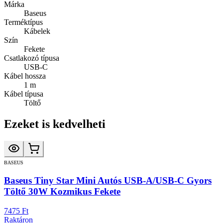
Márka
Baseus
Terméktípus
Kábelek
Szín
Fekete
Csatlakozó típusa
USB-C
Kábel hossza
1 m
Kábel típusa
Töltő
Ezeket is kedvelheti
BASEUS
Baseus Tiny Star Mini Autós USB-A/USB-C Gyors
Töltő 30W Kozmikus Fekete
7475 Ft
Raktáron