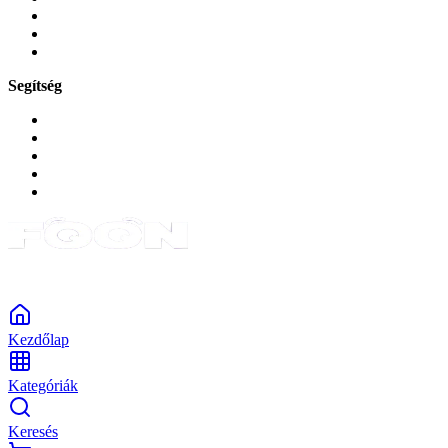
Zene és szórakozás
Okos
Tabletek
Segítség
GYIK a reklamáció kapcsán
Garancia és reklamáció
Általános szerződési feltételek
Bejelentkezés
Rendelések
Powered by Monokaido
Kezdőlap
Kategóriák
Keresés