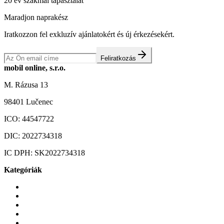
20 év szakmai tapasztalat
Maradjon naprakész
Iratkozzon fel exkluzív ajánlatokért és új érkezésekért.
Feliratkozás
mobil online, s.r.o.
M. Rázusa 13
98401 Lučenec
ICO:
44547722
DIC:
2022734318
IC DPH:
SK2022734318
Kategóriák
Mobiltelefonok
Tokok és borítók
Üvegek és fóliák
Mobiltelefon-kiegeszitok
Játékok és Gaming