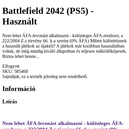
Battlefield 2042 (PS5) -
Használt
Nem lehet ÁFA-levonást alkalmazni - különleges ÁFA-rendszer, a
222/2004 Z.z törvény 66. §-a szerint (0% ÁFA) Miben különböznek
a használt játékok az újaktól? A játékok már korábban használatban
voltak, de még mindig kiváló állapotban és teljesen működőképesek.
Biztos lehet benne...
Elfogyott
SKU:
585468
Sajnáljuk, ez a termék jelenleg nem rendelhető.
Információ
Leírás
Nem lehet ÁFA-levonást alkalmazni - különleges ÁFA-