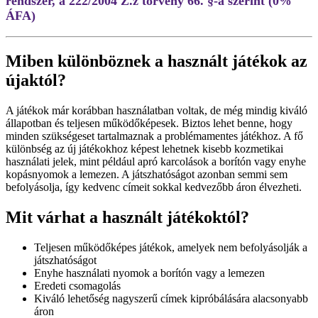
rendszer, a 222/2004 Z.z törvény 66. §-a szerint (0%
ÁFA)
Miben különböznek a használt játékok az
újaktól?
A játékok már korábban használatban voltak, de még mindig kiváló
állapotban és teljesen működőképesek. Biztos lehet benne, hogy
minden szükségeset tartalmaznak a problémamentes játékhoz. A fő
különbség az új játékokhoz képest lehetnek kisebb kozmetikai
használati jelek, mint például apró karcolások a borítón vagy enyhe
kopásnyomok a lemezen. A játszhatóságot azonban semmi sem
befolyásolja, így kedvenc címeit sokkal kedvezőbb áron élvezheti.
Mit várhat a használt játékoktól?
Teljesen működőképes játékok, amelyek nem befolyásolják a
játszhatóságot
Enyhe használati nyomok a borítón vagy a lemezen
Eredeti csomagolás
Kiváló lehetőség nagyszerű címek kipróbálására alacsonyabb
áron