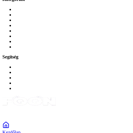
Mobiltelefonok
Tokok és borítók
Üvegek és fóliák
Mobiltelefon-kiegeszitok
Játékok és Gaming
Zene és szórakozás
Okos
Tabletek
Segítség
GYIK a reklamáció kapcsán
Garancia és reklamáció
Általános szerződési feltételek
Bejelentkezés
Rendelések
Powered by Monokaido
Kezdőlap