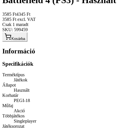
Battlefield 4 (PS3) - Használt
3585 Ft
4345 Ft
3585 Ft
excl. VAT
Csak 1 maradt
SKU:
599459
Kosárba
Információ
Specifikációk
Terméktípus
Játékok
Állapot
Használt
Korhatár
PEGI-18
Műfaj
Akció
Többjátékos
Singleplayer
Játéksorozat