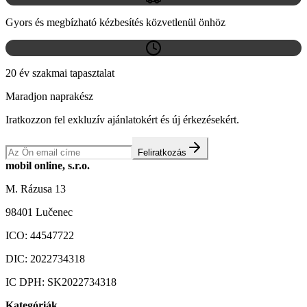
Gyors és megbízható kézbesítés közvetlenül önhöz
20 év szakmai tapasztalat
Maradjon naprakész
Iratkozzon fel exkluzív ajánlatokért és új érkezésekért.
Feliratkozás
mobil online, s.r.o.
M. Rázusa 13
98401 Lučenec
ICO:
44547722
DIC:
2022734318
IC DPH:
SK2022734318
Kategóriák