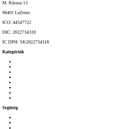
M. Rázusa 13
98401 Lučenec
ICO:
44547722
DIC:
2022734318
IC DPH:
SK2022734318
Kategóriák
Mobiltelefonok
Tokok és borítók
Üvegek és fóliák
Mobiltelefon-kiegeszitok
Játékok és Gaming
Zene és szórakozás
Okos
Tabletek
Segítség
GYIK a reklamáció kapcsán
Garancia és reklamáció
Általános szerződési feltételek