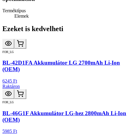
Terméktípus
Elemek
Ezeket is kedvelheti
FOR_LG
BL-42D1FA Akkumulátor LG 2700mAh Li-Ion
(OEM)
6245 Ft
Raktáron
FOR_LG
BL-46G1F Akkumulátor LG-hez 2800mAh Li-Ion
(OEM)
5985 Ft