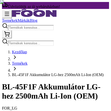
Üdvözöljük az új webáruházban!
Termékek
Márkák
Blog
Kezdőlap
Termékek
BL-45F1F Akkumulátor LG-hez 2500mAh Li-Ion (OEM)
BL-45F1F Akkumulátor LG-
hez 2500mAh Li-Ion (OEM)
FOR_LG