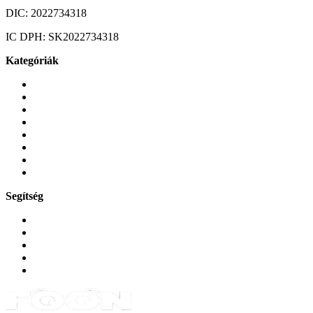
DIC:
2022734318
IC DPH:
SK2022734318
Kategóriák
Mobiltelefonok
Tokok és borítók
Üvegek és fóliák
Mobiltelefon-kiegeszitok
Játékok és Gaming
Zene és szórakozás
Okos
Tabletek
Segítség
GYIK a reklamáció kapcsán
Garancia és reklamáció
Általános szerződési feltételek
Bejelentkezés
Rendelések