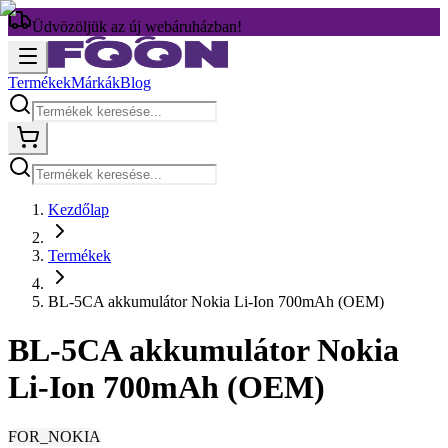
Üdvözöljük az új webáruházban!
Termékek
Márkák
Blog
Kezdőlap
Termékek
BL-5CA akkumulátor Nokia Li-Ion 700mAh (OEM)
BL-5CA akkumulátor Nokia
Li-Ion 700mAh (OEM)
FOR_NOKIA