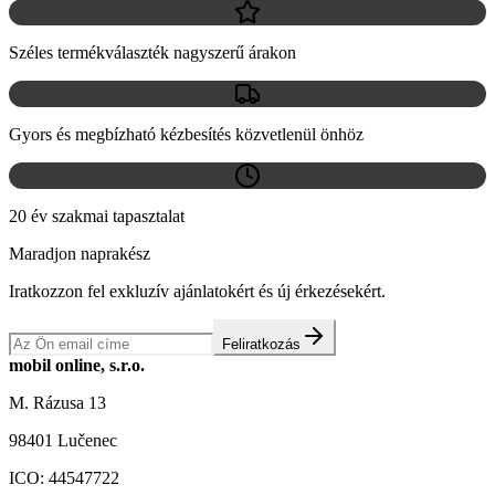
Széles termékválaszték nagyszerű árakon
Gyors és megbízható kézbesítés közvetlenül önhöz
20 év szakmai tapasztalat
Maradjon naprakész
Iratkozzon fel exkluzív ajánlatokért és új érkezésekért.
Feliratkozás
mobil online, s.r.o.
M. Rázusa 13
98401 Lučenec
ICO:
44547722