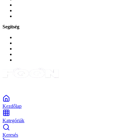
Zene és szórakozás
Okos
Tabletek
Segítség
GYIK a reklamáció kapcsán
Garancia és reklamáció
Általános szerződési feltételek
Bejelentkezés
Rendelések
Powered by Monokaido
Kezdőlap
Kategóriák
Keresés