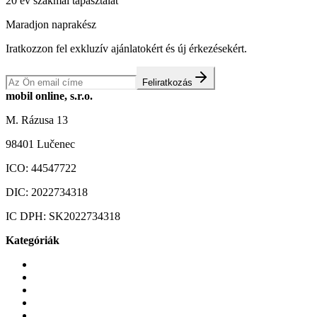
20 év szakmai tapasztalat
Maradjon naprakész
Iratkozzon fel exkluzív ajánlatokért és új érkezésekért.
Feliratkozás
mobil online, s.r.o.
M. Rázusa 13
98401 Lučenec
ICO:
44547722
DIC:
2022734318
IC DPH:
SK2022734318
Kategóriák
Mobiltelefonok
Tokok és borítók
Üvegek és fóliák
Mobiltelefon-kiegeszitok
Játékok és Gaming