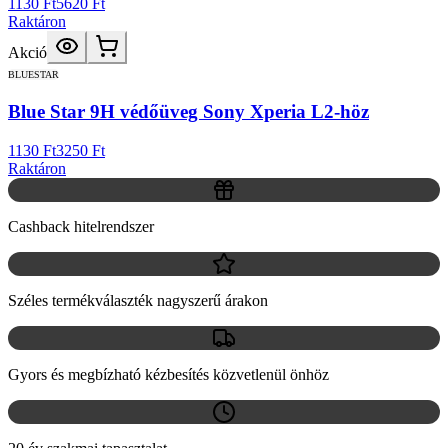
1130 Ft
5620 Ft
Raktáron
Akció
BLUESTAR
Blue Star 9H védőüveg Sony Xperia L2-höz
1130 Ft
3250 Ft
Raktáron
Cashback hitelrendszer
Széles termékválaszték nagyszerű árakon
Gyors és megbízható kézbesítés közvetlenül önhöz