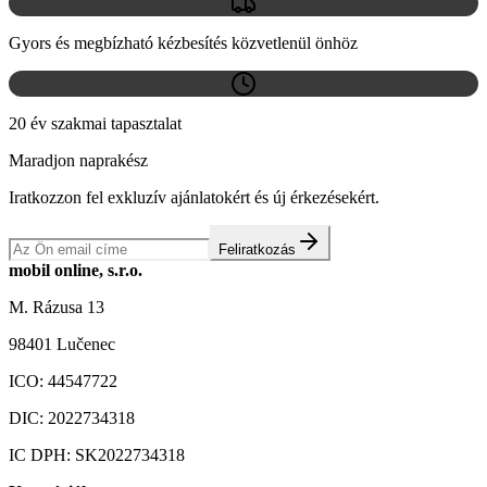
Gyors és megbízható kézbesítés közvetlenül önhöz
20 év szakmai tapasztalat
Maradjon naprakész
Iratkozzon fel exkluzív ajánlatokért és új érkezésekért.
Feliratkozás
mobil online, s.r.o.
M. Rázusa 13
98401 Lučenec
ICO:
44547722
DIC:
2022734318
IC DPH:
SK2022734318