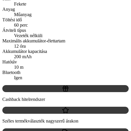
Fekete
Anyag
Műanyag
Töltési idő
60 perc
Átviteli típus
Vezeték nélküli
Maximális akkumulátor-élettartam
12 óra
Akkumulátor kapacitása
200 mAh
Hatótáv
10 m
Bluetooth
Igen
Cashback hitelrendszer
Széles termékválaszték nagyszerű árakon