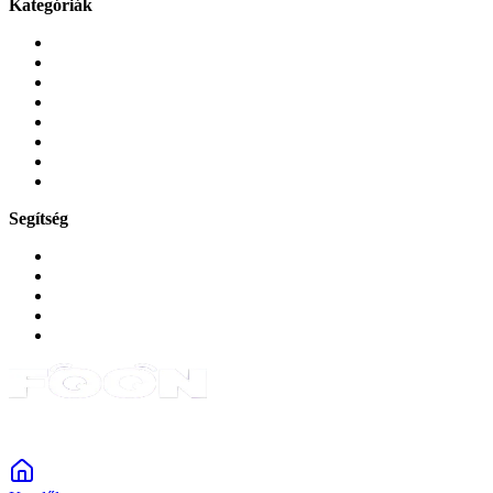
Kategóriák
Mobiltelefonok
Tokok és borítók
Üvegek és fóliák
Mobiltelefon-kiegeszitok
Játékok és Gaming
Zene és szórakozás
Okos
Tabletek
Segítség
GYIK a reklamáció kapcsán
Garancia és reklamáció
Általános szerződési feltételek
Bejelentkezés
Rendelések
Powered by Monokaido