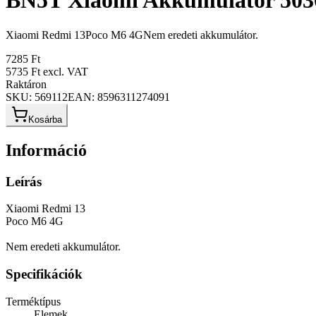
BN5T Xiaomi Akkumulátor 5
Xiaomi Redmi 13Poco M6 4GNem eredeti akkumulátor.
7285 Ft
5735 Ft
excl. VAT
Raktáron
SKU:
569112
EAN:
8596311274091
Kosárba
Információ
Leírás
Xiaomi Redmi 13
Poco M6 4G
Nem eredeti akkumulátor.
Specifikációk
Terméktípus
Elemek