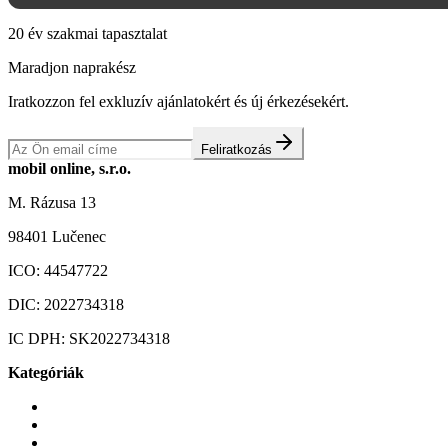
20 év szakmai tapasztalat
Maradjon naprakész
Iratkozzon fel exkluzív ajánlatokért és új érkezésekért.
Feliratkozás
mobil online, s.r.o.
M. Rázusa 13
98401 Lučenec
ICO:
44547722
DIC:
2022734318
IC DPH:
SK2022734318
Kategóriák
Mobiltelefonok
Tokok és borítók
Üvegek és fóliák