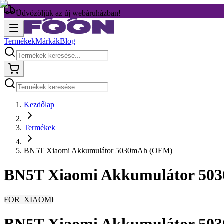
Üdvözöljük az új webáruházban!
Termékek
Márkák
Blog
Kezdőlap
Termékek
BN5T Xiaomi Akkumulátor 5030mAh (OEM)
BN5T Xiaomi Akkumulátor 5
FOR_XIAOMI