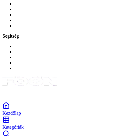
Mobiltelefon-kiegeszitok
Játékok és Gaming
Zene és szórakozás
Okos
Tabletek
Segítség
GYIK a reklamáció kapcsán
Garancia és reklamáció
Általános szerződési feltételek
Bejelentkezés
Rendelések
Powered by Monokaido
Kezdőlap
Kategóriák