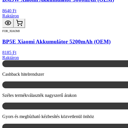
8640 Ft
Raktáron
FOR_XIAOMI
BP5E Xiaomi Akkumulátor 5200mAh (OEM)
8185 Ft
Raktáron
Cashback hitelrendszer
Széles termékválaszték nagyszerű árakon
Gyors és megbízható kézbesítés közvetlenül önhöz