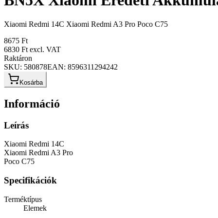
BN5X Xiaomi Eredeti Akkumulá
Xiaomi Redmi 14C Xiaomi Redmi A3 Pro Poco C75
8675 Ft
6830 Ft
excl. VAT
Raktáron
SKU:
580878
EAN:
8596311294242
Kosárba
Információ
Leírás
Xiaomi Redmi 14C
Xiaomi Redmi A3 Pro
Poco C75
Specifikációk
Terméktípus
Elemek