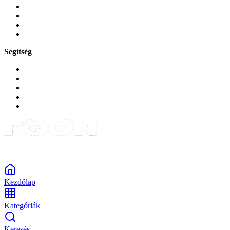
Játékok és Gaming
Zene és szórakozás
Okos
Tabletek
Segítség
GYIK a reklamáció kapcsán
Garancia és reklamáció
Általános szerződési feltételek
Bejelentkezés
Rendelések
Powered by Monokaido
Kezdőlap
Kategóriák
Keresés