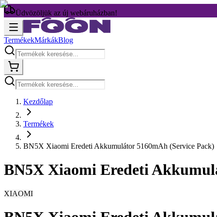
Üdvözöljük az új webáruházban!
Termékek
Márkák
Blog
Kezdőlap
Termékek
BN5X Xiaomi Eredeti Akkumulátor 5160mAh (Service Pack)
BN5X Xiaomi Eredeti Akkumulá
XIAOMI