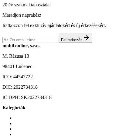
20 év szakmai tapasztalat
Maradjon naprakész
Iratkozzon fel exkluzív ajánlatokért és új érkezésekért.
Feliratkozás
mobil online, s.r.o.
M. Rázusa 13
98401 Lučenec
ICO:
44547722
DIC:
2022734318
IC DPH:
SK2022734318
Kategóriák
Mobiltelefonok
Tokok és borítók
Üvegek és fóliák
Mobiltelefon-kiegeszitok