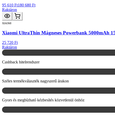
95 610 Ft
180 680 Ft
Raktáron
XIAOMI
Xiaomi UltraThin Mágneses Powerbank 5000mAh 15
25 720 Ft
Raktáron
Cashback hitelrendszer
Széles termékválaszték nagyszerű árakon
Gyors és megbízható kézbesítés közvetlenül önhöz