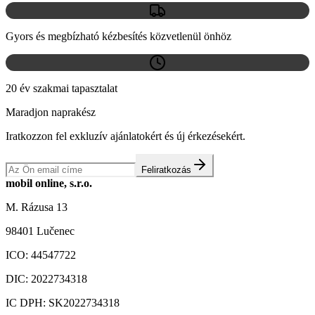
Gyors és megbízható kézbesítés közvetlenül önhöz
20 év szakmai tapasztalat
Maradjon naprakész
Iratkozzon fel exkluzív ajánlatokért és új érkezésekért.
Feliratkozás
mobil online, s.r.o.
M. Rázusa 13
98401 Lučenec
ICO:
44547722
DIC:
2022734318
IC DPH:
SK2022734318