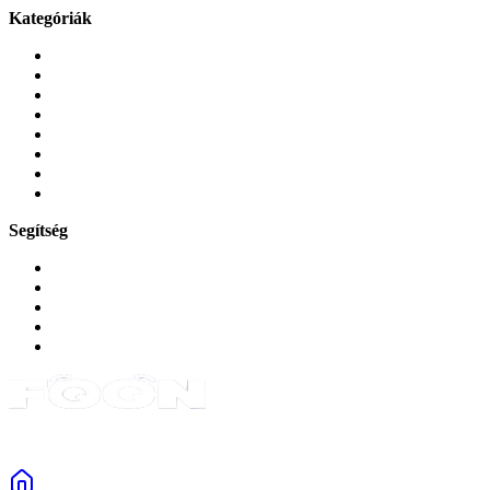
Kategóriák
Mobiltelefonok
Tokok és borítók
Üvegek és fóliák
Mobiltelefon-kiegeszitok
Játékok és Gaming
Zene és szórakozás
Okos
Tabletek
Segítség
GYIK a reklamáció kapcsán
Garancia és reklamáció
Általános szerződési feltételek
Bejelentkezés
Rendelések
Powered by Monokaido