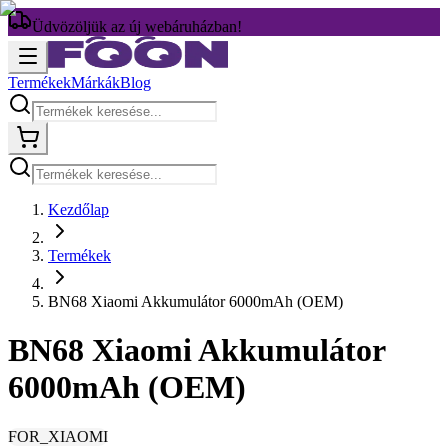
Üdvözöljük az új webáruházban!
Termékek
Márkák
Blog
Kezdőlap
Termékek
BN68 Xiaomi Akkumulátor 6000mAh (OEM)
BN68 Xiaomi Akkumulátor
6000mAh (OEM)
FOR_XIAOMI