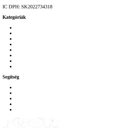
IC DPH:
SK2022734318
Kategóriák
Mobiltelefonok
Tokok és borítók
Üvegek és fóliák
Mobiltelefon-kiegeszitok
Játékok és Gaming
Zene és szórakozás
Okos
Tabletek
Segítség
GYIK a reklamáció kapcsán
Garancia és reklamáció
Általános szerződési feltételek
Bejelentkezés
Rendelések
Powered by Monokaido