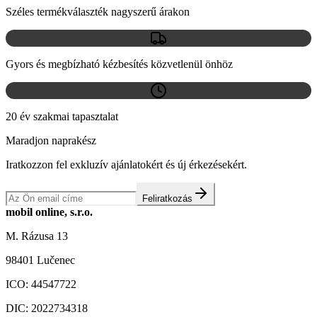
Széles termékválaszték nagyszerű árakon
Gyors és megbízható kézbesítés közvetlenül önhöz
20 év szakmai tapasztalat
Maradjon naprakész
Iratkozzon fel exkluzív ajánlatokért és új érkezésekért.
Feliratkozás
mobil online, s.r.o.
M. Rázusa 13
98401 Lučenec
ICO:
44547722
DIC:
2022734318