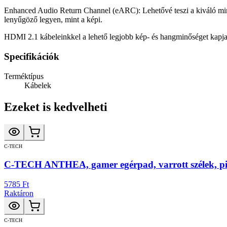
Enhanced Audio Return Channel (eARC): Lehetővé teszi a kiváló minő
lenyűgöző legyen, mint a képi.
HDMI 2.1 kábeleinkkel a lehető legjobb kép- és hangminőséget kapja 
Specifikációk
Terméktípus
Kábelek
Ezeket is kedvelheti
C-TECH
C-TECH ANTHEA, gamer egérpad, varrott szélek, pi
5785 Ft
Raktáron
C-TECH