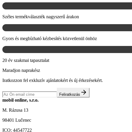
Széles termékválaszték nagyszerű árakon
Gyors és megbízható kézbesítés közvetlenül önhöz
20 év szakmai tapasztalat
Maradjon naprakész
Iratkozzon fel exkluzív ajánlatokért és új érkezésekért.
Feliratkozás
mobil online, s.r.o.
M. Rázusa 13
98401 Lučenec
ICO:
44547722