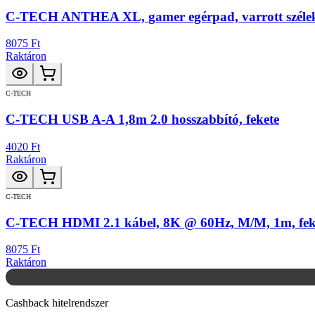
C-TECH ANTHEA XL, gamer egérpad, varrott széle
8075 Ft
Raktáron
C-TECH
C-TECH USB A-A 1,8m 2.0 hosszabbító, fekete
4020 Ft
Raktáron
C-TECH
C-TECH HDMI 2.1 kábel, 8K @ 60Hz, M/M, 1m, fek
8075 Ft
Raktáron
Cashback hitelrendszer