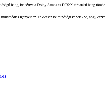
ségű hang, beleértve a Dolby Atmos és DTS:X térhatású hang tömöríté
multimédiás igényeihez. Fektessen be minőségi kábelekbe, hogy eszköze
ros