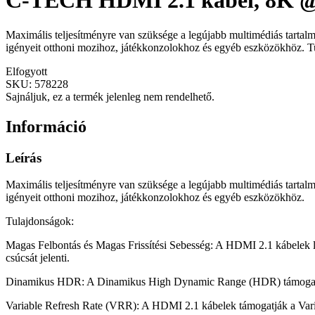
C-TECH HDMI 2.1 kábel, 8K @ 
Maximális teljesítményre van szüksége a legújabb multimédiás tartalm
igényeit otthoni mozihoz, játékkonzolokhoz és egyéb eszközökhöz. Tu
Elfogyott
SKU:
578228
Sajnáljuk, ez a termék jelenleg nem rendelhető.
Információ
Leírás
Maximális teljesítményre van szüksége a legújabb multimédiás tartalm
igényeit otthoni mozihoz, játékkonzolokhoz és egyéb eszközökhöz.
Tulajdonságok:
Magas Felbontás és Magas Frissítési Sebesség: A HDMI 2.1 kábelek le
csúcsát jelenti.
Dinamikus HDR: A Dinamikus High Dynamic Range (HDR) támogatása élé
Variable Refresh Rate (VRR): A HDMI 2.1 kábelek támogatják a Variab