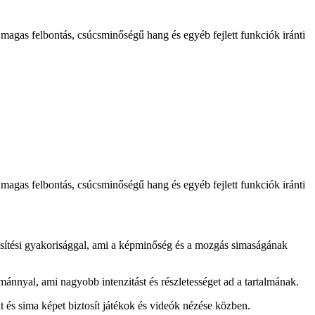
magas felbontás, csúcsminőségű hang és egyéb fejlett funkciók iránti
magas felbontás, csúcsminőségű hang és egyéb fejlett funkciók iránti
ssítési gyakorisággal, ami a képminőség és a mozgás simaságának
nyal, ami nagyobb intenzitást és részletességet ad a tartalmának.
és sima képet biztosít játékok és videók nézése közben.