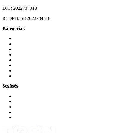
DIC:
2022734318
IC DPH:
SK2022734318
Kategóriák
Mobiltelefonok
Tokok és borítók
Üvegek és fóliák
Mobiltelefon-kiegeszitok
Játékok és Gaming
Zene és szórakozás
Okos
Tabletek
Segítség
GYIK a reklamáció kapcsán
Garancia és reklamáció
Általános szerződési feltételek
Bejelentkezés
Rendelések