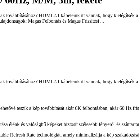
60Hz, M/M, 3m, fekete
ak továbbításához? HDMI 2.1 kábeleink itt vannak, hogy kielégítsék a 
lajdonságok: Magas Felbontás és Magas Frissítési ...
ak továbbításához? HDMI 2.1 kábeleink itt vannak, hogy kielégítsék a 
hetővé teszik a kép továbbítását akár 8K felbontásban, akár 60 Hz fri
nk és valósághű képeket biztosít szélesebb fényerő- és színtartomán
le Refresh Rate technológiát, amely minimalizálja a kép szakadozását 