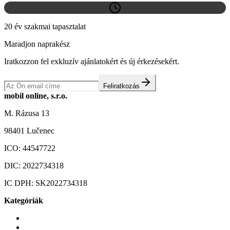
20 év szakmai tapasztalat
Maradjon naprakész
Iratkozzon fel exkluzív ajánlatokért és új érkezésekért.
Feliratkozás
mobil online, s.r.o.
M. Rázusa 13
98401 Lučenec
ICO:
44547722
DIC:
2022734318
IC DPH:
SK2022734318
Kategóriák
Mobiltelefonok
Tokok és borítók