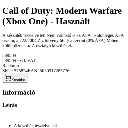
Call of Duty: Modern Warfare
(Xbox One) - Használt
A készülék tesztelve lett Nem vonható le az ÁFA - különleges ÁFA-
rezsim, a 222/2004 Z.z törvény 66. §-a szerint (0% ÁFA) Miben
különböznek az A osztályú készülékek...
5395 Ft
5395 Ft
excl. VAT
Raktáron
SKU:
575824
EAN:
5030917285776
Kosárba
Információ
Leírás
A készülék tesztelve lett