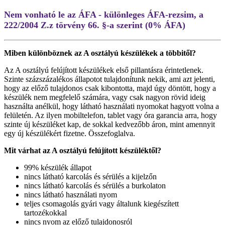
Nem vonható le az ÁFA - különleges ÁFA-rezsim, a
222/2004 Z.z törvény 66. §-a szerint (0% ÁFA)
Miben különböznek az A osztályú készülékek a többitől?
Az A osztályú felújított készülékek első pillantásra érintetlenek.
Szinte százszázalékos állapotot tulajdonítunk nekik, ami azt jelenti,
hogy az előző tulajdonos csak kibontotta, majd úgy döntött, hogy a
készülék nem megfelelő számára, vagy csak nagyon rövid ideig
használta anélkül, hogy látható használati nyomokat hagyott volna a
felületén. Az ilyen mobiltelefon, tablet vagy óra garancia arra, hogy
szinte új készüléket kap, de sokkal kedvezőbb áron, mint amennyit
egy új készülékért fizetne. Összefoglalva.
Mit várhat az A osztályú felújított készüléktől?
99% készülék állapot
nincs látható karcolás és sérülés a kijelzőn
nincs látható karcolás és sérülés a burkolaton
nincs látható használati nyom
teljes csomagolás gyári vagy általunk kiegészített
tartozékokkal
nincs nyom az előző tulajdonosról