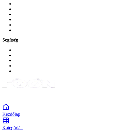
Üvegek és fóliák
Mobiltelefon-kiegeszitok
Játékok és Gaming
Zene és szórakozás
Okos
Tabletek
Segítség
GYIK a reklamáció kapcsán
Garancia és reklamáció
Általános szerződési feltételek
Bejelentkezés
Rendelések
Powered by Monokaido
Kezdőlap
Kategóriák