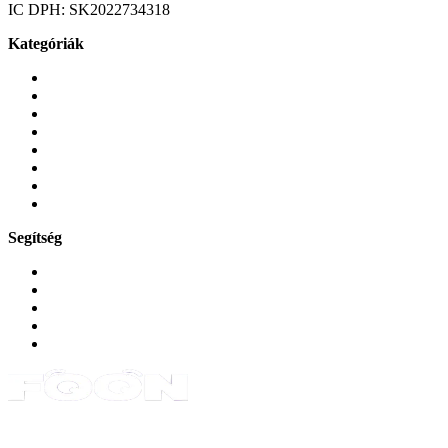
IC DPH:
SK2022734318
Kategóriák
Mobiltelefonok
Tokok és borítók
Üvegek és fóliák
Mobiltelefon-kiegeszitok
Játékok és Gaming
Zene és szórakozás
Okos
Tabletek
Segítség
GYIK a reklamáció kapcsán
Garancia és reklamáció
Általános szerződési feltételek
Bejelentkezés
Rendelések
Powered by Monokaido