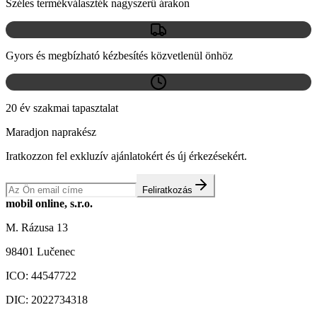
Széles termékválaszték nagyszerű árakon
Gyors és megbízható kézbesítés közvetlenül önhöz
20 év szakmai tapasztalat
Maradjon naprakész
Iratkozzon fel exkluzív ajánlatokért és új érkezésekért.
Feliratkozás
mobil online, s.r.o.
M. Rázusa 13
98401 Lučenec
ICO:
44547722
DIC:
2022734318