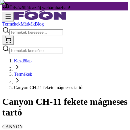
Üdvözöljük az új webáruházban!
Termékek
Márkák
Blog
Kezdőlap
Termékek
Canyon CH-11 fekete mágneses tartó
Canyon CH-11 fekete mágneses
tartó
CANYON