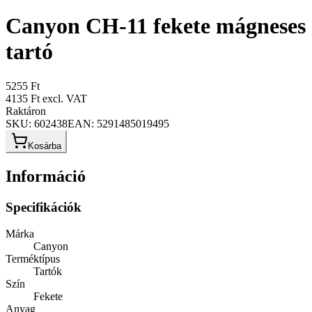
Canyon CH-11 fekete mágneses
tartó
5255 Ft
4135 Ft
excl. VAT
Raktáron
SKU:
602438
EAN:
5291485019495
Kosárba
Információ
Specifikációk
Márka
Canyon
Terméktípus
Tartók
Szín
Fekete
Anyag