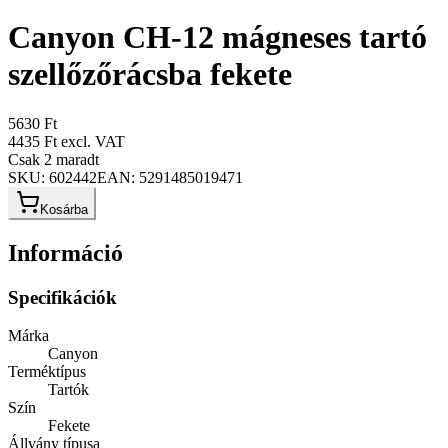
Canyon CH-12 mágneses tartó
szellőzőrácsba fekete
5630 Ft
4435 Ft
excl. VAT
Csak 2 maradt
SKU:
602442
EAN:
5291485019471
Kosárba
Információ
Specifikációk
Márka
Canyon
Terméktípus
Tartók
Szín
Fekete
Állvány típusa