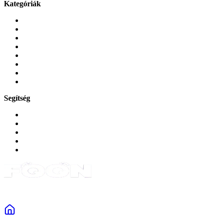
Kategóriák
Mobiltelefonok
Tokok és borítók
Üvegek és fóliák
Mobiltelefon-kiegeszitok
Játékok és Gaming
Zene és szórakozás
Okos
Tabletek
Segítség
GYIK a reklamáció kapcsán
Garancia és reklamáció
Általános szerződési feltételek
Bejelentkezés
Rendelések
Powered by Monokaido