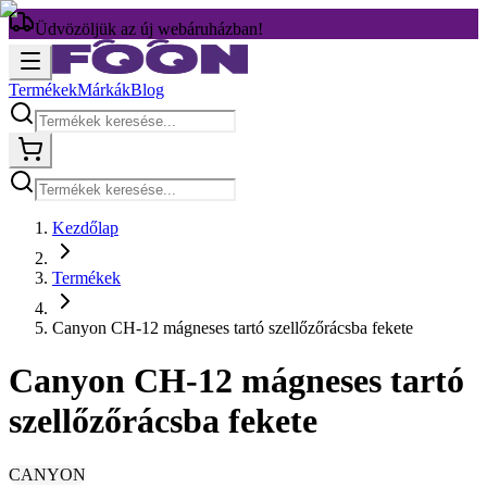
Üdvözöljük az új webáruházban!
Termékek
Márkák
Blog
Kezdőlap
Termékek
Canyon CH-12 mágneses tartó szellőzőrácsba fekete
Canyon CH-12 mágneses tartó
szellőzőrácsba fekete
CANYON