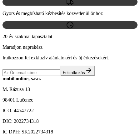
Gyors és megbízható kézbesítés közvetlenül önhöz
20 év szakmai tapasztalat
Maradjon naprakész
Iratkozzon fel exkluzív ajánlatokért és új érkezésekért.
Feliratkozás
mobil online, s.r.o.
M. Rázusa 13
98401 Lučenec
ICO:
44547722
DIC:
2022734318
IC DPH:
SK2022734318