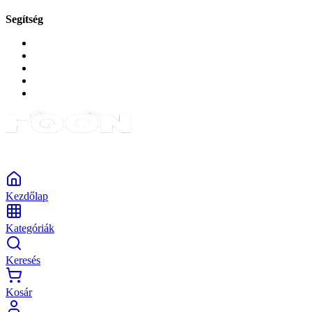
Segítség
GYIK a reklamáció kapcsán
Garancia és reklamáció
Általános szerződési feltételek
Bejelentkezés
Rendelések
Powered by Monokaido
Kezdőlap
Kategóriák
Keresés
Kosár