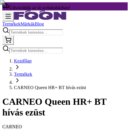
Üdvözöljük az új webáruházban!
Termékek
Márkák
Blog
Kezdőlap
Termékek
CARNEO Queen HR+ BT hívás ezüst
CARNEO Queen HR+ BT
hívás ezüst
CARNEO