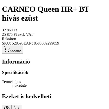
CARNEO Queen HR+ BT
hívás ezüst
32 860 Ft
25 875 Ft
excl. VAT
Raktáron
SKU:
528593
EAN:
8588009299059
Kosárba
Információ
Specifikációk
Terméktípus
Okosórák
Ezeket is kedvelheti