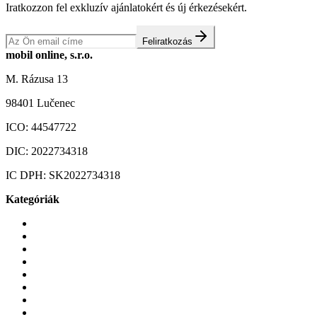
Iratkozzon fel exkluzív ajánlatokért és új érkezésekért.
Feliratkozás
mobil online, s.r.o.
M. Rázusa 13
98401 Lučenec
ICO:
44547722
DIC:
2022734318
IC DPH:
SK2022734318
Kategóriák
Mobiltelefonok
Tokok és borítók
Üvegek és fóliák
Mobiltelefon-kiegeszitok
Játékok és Gaming
Zene és szórakozás
Okos
Tabletek