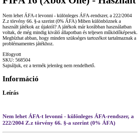
FIFA 16 (Xbox One) - Használt
Nem lehet ÁFA-t levonni - különleges ÁFA-rendszer, a 222/2004
Z.z törvény 66. §-a szerint (0% ÁFA) Miben különböznek a
használt játékok az újaktól? A játékok már korábban használatban
voltak, de még mindig kiváló állapotban és teljesen működőképesek.
Megbízhat abban, hogy minden szükséges tartozékot tartalmaznak a
problémamentes játékhoz.
Elfogyott
SKU:
568504
Sajnáljuk, ez a termék jelenleg nem rendelhető.
Információ
Leírás
Nem lehet ÁFA-t levonni - különleges ÁFA-rendszer, a
222/2004 Z.z törvény 66. §-a szerint (0% ÁFA)