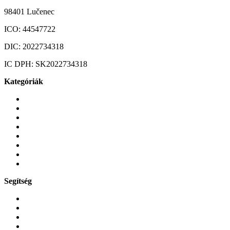
98401 Lučenec
ICO:
44547722
DIC:
2022734318
IC DPH:
SK2022734318
Kategóriák
Mobiltelefonok
Tokok és borítók
Üvegek és fóliák
Mobiltelefon-kiegeszitok
Játékok és Gaming
Zene és szórakozás
Okos
Tabletek
Segítség
GYIK a reklamáció kapcsán
Garancia és reklamáció
Általános szerződési feltételek
Bejelentkezés