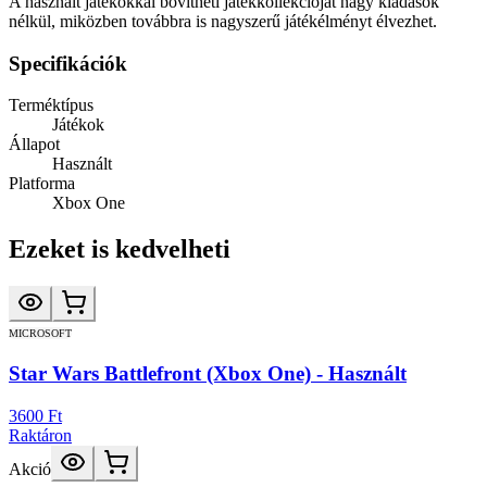
A használt játékokkal bővítheti játékkollekcióját nagy kiadások
nélkül, miközben továbbra is nagyszerű játékélményt élvezhet.
Specifikációk
Terméktípus
Játékok
Állapot
Használt
Platforma
Xbox One
Ezeket is kedvelheti
MICROSOFT
Star Wars Battlefront (Xbox One) - Használt
3600 Ft
Raktáron
Akció