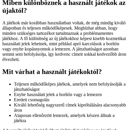
Miben különböznek a használt játékok az
újaktól?
A játékok már korábban használatban voltak, de még mindig kiváló
állapotban és teljesen működőképesek. Megbízhat abban, hogy
minden szükséges tartozékot tartalmaznak a problémamentes
játékhoz. A fő különbség az új játékokhoz képest kisebb kozmetikai
használati jelek lehetnek, mint például apró karcolások a borítón
vagy enyhe kopásnyomok a lemezen. A játszhatóságot azonban
semmi sem befolyásolja, így kedvenc címeit sokkal kedvezőbb áron
élvezheti.
Mit várhat a használt játékoktól?
Teljesen működőképes játékok, amelyek nem befolyásolják a
játszhatóságot
Enyhe használati jelek a borítón vagy a lemezen
Eredeti csomagolás
Kiváló lehetőség nagyszerű címek kipróbálására alacsonyabb
áron
Alaposan ellenőrzött lemezek, amelyek készen állnak a
játékra