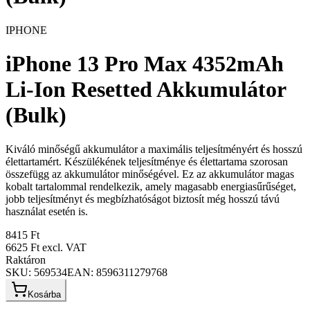
IPHONE
iPhone 13 Pro Max 4352mAh
Li-Ion Resetted Akkumulátor
(Bulk)
Kiváló minőségű akkumulátor a maximális teljesítményért és hosszú
élettartamért. Készülékének teljesítménye és élettartama szorosan
összefügg az akkumulátor minőségével. Ez az akkumulátor magas
kobalt tartalommal rendelkezik, amely magasabb energiasűrűséget,
jobb teljesítményt és megbízhatóságot biztosít még hosszú távú
használat esetén is.
8415 Ft
6625 Ft
excl. VAT
Raktáron
SKU:
569534
EAN:
8596311279768
Kosárba