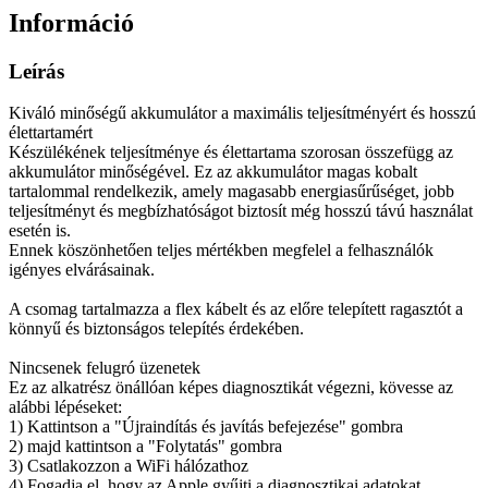
Információ
Leírás
Kiváló minőségű akkumulátor a maximális teljesítményért és hosszú
élettartamért
Készülékének teljesítménye és élettartama szorosan összefügg az
akkumulátor minőségével. Ez az akkumulátor magas kobalt
tartalommal rendelkezik, amely magasabb energiasűrűséget, jobb
teljesítményt és megbízhatóságot biztosít még hosszú távú használat
esetén is.
Ennek köszönhetően teljes mértékben megfelel a felhasználók
igényes elvárásainak.
A csomag tartalmazza a flex kábelt és az előre telepített ragasztót a
könnyű és biztonságos telepítés érdekében.
Nincsenek felugró üzenetek
Ez az alkatrész önállóan képes diagnosztikát végezni, kövesse az
alábbi lépéseket:
1) Kattintson a "Újraindítás és javítás befejezése" gombra
2) majd kattintson a "Folytatás" gombra
3) Csatlakozzon a WiFi hálózathoz
4) Fogadja el, hogy az Apple gyűjti a diagnosztikai adatokat.