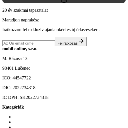
20 év szakmai tapasztalat
Maradjon naprakész
Iratkozzon fel exkluzív ajánlatokért és új érkezésekért.
Feliratkozás
mobil online, s.r.o.
M. Rázusa 13
98401 Lučenec
ICO:
44547722
DIC:
2022734318
IC DPH:
SK2022734318
Kategóriák
Mobiltelefonok
Tokok és borítók
Üvegek és fóliák