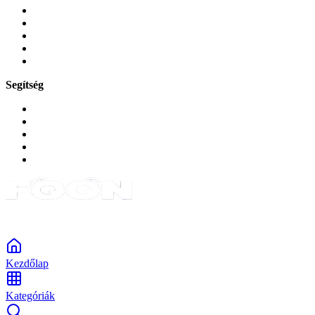
Mobiltelefon-kiegeszitok
Játékok és Gaming
Zene és szórakozás
Okos
Tabletek
Segítség
GYIK a reklamáció kapcsán
Garancia és reklamáció
Általános szerződési feltételek
Bejelentkezés
Rendelések
Powered by Monokaido
Kezdőlap
Kategóriák