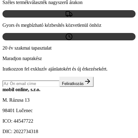
Széles termékválaszték nagyszerű árakon
Gyors és megbízható kézbesítés közvetlenül önhöz
20 év szakmai tapasztalat
Maradjon naprakész
Iratkozzon fel exkluzív ajánlatokért és új érkezésekért.
Feliratkozás
mobil online, s.r.o.
M. Rázusa 13
98401 Lučenec
ICO:
44547722
DIC:
2022734318