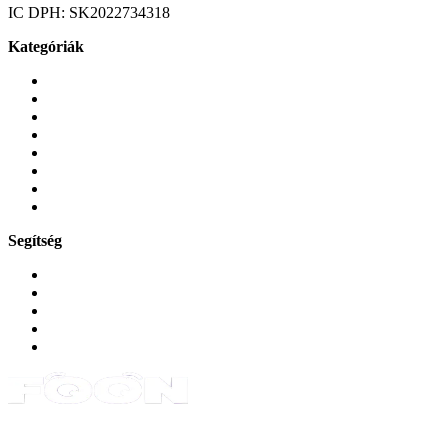
IC DPH:
SK2022734318
Kategóriák
Mobiltelefonok
Tokok és borítók
Üvegek és fóliák
Mobiltelefon-kiegeszitok
Játékok és Gaming
Zene és szórakozás
Okos
Tabletek
Segítség
GYIK a reklamáció kapcsán
Garancia és reklamáció
Általános szerződési feltételek
Bejelentkezés
Rendelések
Powered by Monokaido