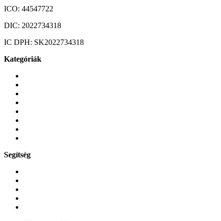
ICO:
44547722
DIC:
2022734318
IC DPH:
SK2022734318
Kategóriák
Mobiltelefonok
Tokok és borítók
Üvegek és fóliák
Mobiltelefon-kiegeszitok
Játékok és Gaming
Zene és szórakozás
Okos
Tabletek
Segítség
GYIK a reklamáció kapcsán
Garancia és reklamáció
Általános szerződési feltételek
Bejelentkezés
Rendelések