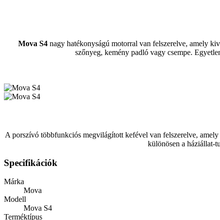
Mova S4
nagy hatékonyságú motorral van felszerelve, amely kiváló
szőnyeg, kemény padló vagy csempe. Egyetlen tö
A porszívó többfunkciós megvilágított kefével van felszerelve, amely
különösen a háziállat-t
Specifikációk
Márka
Mova
Modell
Mova S4
Terméktípus