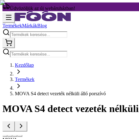
Üdvözöljük az új webáruházban!
Termékek
Márkák
Blog
Kezdőlap
Termékek
MOVA S4 detect vezeték nélküli álló porszívó
MOVA S4 detect vezeték nélküli 