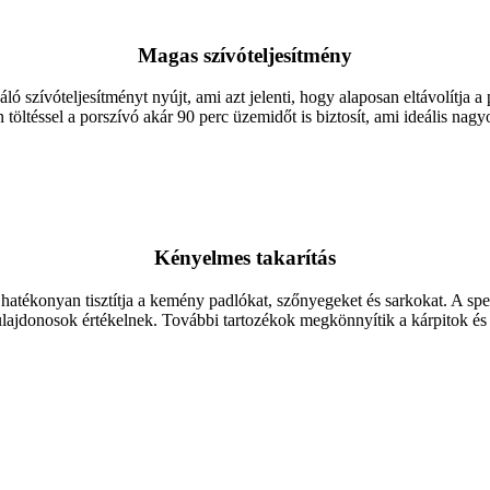
Magas szívóteljesítmény
 szívóteljesítményt nyújt, ami azt jelenti, hogy alaposan eltávolítja a 
ltéssel a porszívó akár 90 perc üzemidőt is biztosít, ami ideális nagyo
Kényelmes takarítás
 hatékonyan tisztítja a kemény padlókat, szőnyegeket és sarkokat. A spe
ulajdonosok értékelnek. További tartozékok megkönnyítik a kárpitok és 