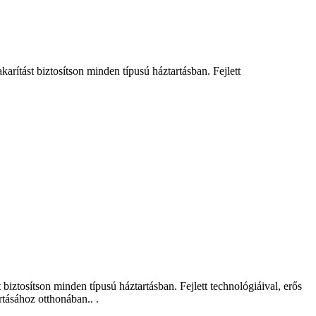
ítást biztosítson minden típusú háztartásban. Fejlett
iztosítson minden típusú háztartásban. Fejlett technológiáival, erős
rtásához otthonában.. .