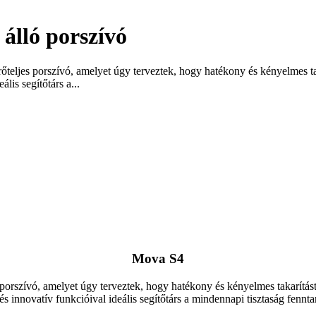
álló porszívó
jes porszívó, amelyet úgy terveztek, hogy hatékony és kényelmes takar
lis segítőtárs a...
Mova S4
porszívó, amelyet úgy terveztek, hogy hatékony és kényelmes takarítást b
és innovatív funkcióival ideális segítőtárs a mindennapi tisztaság fennta