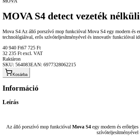
MOVA
MOVA S4 detect vezeték nélküli 
Mova S4 Az álló porszívó mop funkcióval Mova S4 egy modern és erőtel
technológiáival, erős szívóteljesítményével és innovatív funkcióival ideá
40 940 Ft
67 725 Ft
32 235 Ft
excl. VAT
Raktáron
SKU:
564083
EAN:
6977328062215
Kosárba
Információ
Leírás
Az álló porszívó mop funkcióval
Mova S4
egy modern és erőteljes 
szívóteljesítményével 