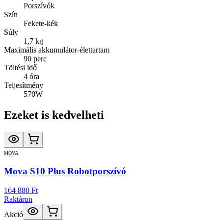
Porszívók
Szín
Fekete-kék
Súly
1,7 kg
Maximális akkumulátor-élettartam
90 perc
Töltési idő
4 óra
Teljesítmény
570W
Ezeket is kedvelheti
MOVA
Mova S10 Plus Robotporszívó
164 880 Ft
Raktáron
Akció