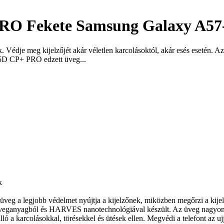
 PRO Fekete Samsung Galaxy A57
 Védje meg kijelzőjét akár véletlen karcolásoktól, akár esés esetén. A
2.5D CP+ PRO edzett üveg...
k
z üveg a legjobb védelmet nyújtja a kijelzőnek, miközben megőrzi a kij
anyagból és HARVES nanotechnológiával készült. Az üveg nagyon magas
lló a karcolásokkal, törésekkel és ütések ellen. Megvédi a telefont az 