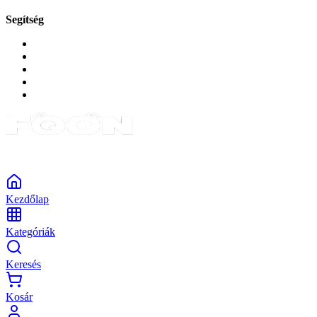
Segítség
GYIK a reklamáció kapcsán
Garancia és reklamáció
Általános szerződési feltételek
Bejelentkezés
Rendelések
Powered by Monokaido
Kezdőlap
Kategóriák
Keresés
Kosár