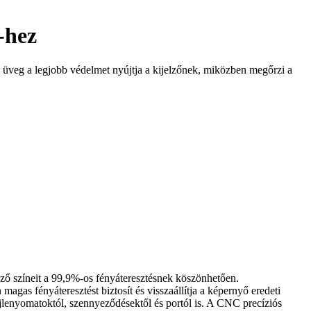
-hez
z üveg a legjobb védelmet nyújtja a kijelzőnek, miközben megőrzi a
elző színeit a 99,9%-os fényáteresztésnek köszönhetően.
 fényáteresztést biztosít és visszaállítja a képernyő eredeti
ujjlenyomatoktól, szennyeződésektől és portól is. A CNC precíziós