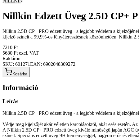
NILLKIN
Nillkin Edzett Üveg 2.5D CP+
Nillkin 2.5D CP+ PRO edzett üveg - a legjobb védelem a kijelzőjének.
kijelző színeit a 99,9%-os fényáteresztésnek köszönhetően. Nillkin 
7210 Ft
5680 Ft
excl. VAT
Raktáron
SKU:
601271
EAN:
6902048309272
Kosárba
Információ
Leírás
Nillkin 2.5D CP+ PRO edzett üveg - a legjobb védelem a kijelzőjéne
Védje meg kijelzőjét akár véletlen karcolásoktól, akár esés esetén. A
A Nillkin 2.5D CP+ PRO edzett üveg kiváló minőségű japán AGC üveg
színeit. Speciális edzett üveg 9H keménységgel, nagyon erős és ellená