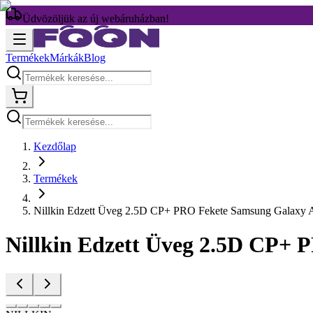
Üdvözöljük az új webáruházban!
Termékek
Márkák
Blog
Kezdőlap
Termékek
Nillkin Edzett Üveg 2.5D CP+ PRO Fekete Samsung Galaxy 
Nillkin Edzett Üveg 2.5D CP+