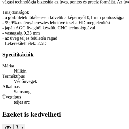
vágási technológia biztosítja az üveg pontos és precíz formáját. Az üv
Tulajdonságok
- a görbületek tökéletesen követik a képernyőt 0,1 mm pontossággal
- 99,9%-os fényáteresztés lehetővé teszi a HD megjelenítést
- japán AGC üvegből készült, CNC technológiával
- vastagság 0,33 mm
- az üveg teljes felületén ragad
- Lekerekített élek: 2.5D
Specifikációk
Márka
Nillkin
Terméktípus
Védőüvegek
Alkalmas
Samsung
Üvegtípus
teljes arc
Ezeket is kedvelheti