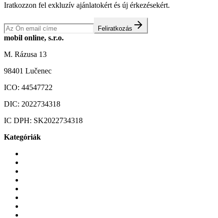
Iratkozzon fel exkluzív ajánlatokért és új érkezésekért.
Feliratkozás
mobil online, s.r.o.
M. Rázusa 13
98401 Lučenec
ICO:
44547722
DIC:
2022734318
IC DPH:
SK2022734318
Kategóriák
Mobiltelefonok
Tokok és borítók
Üvegek és fóliák
Mobiltelefon-kiegeszitok
Játékok és Gaming
Zene és szórakozás
Okos
Tabletek