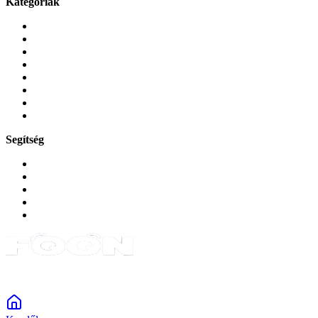
Kategóriák
Mobiltelefonok
Tokok és borítók
Üvegek és fóliák
Mobiltelefon-kiegeszitok
Játékok és Gaming
Zene és szórakozás
Okos
Tabletek
Segítség
GYIK a reklamáció kapcsán
Garancia és reklamáció
Általános szerződési feltételek
Bejelentkezés
Rendelések
Powered by Monokaido