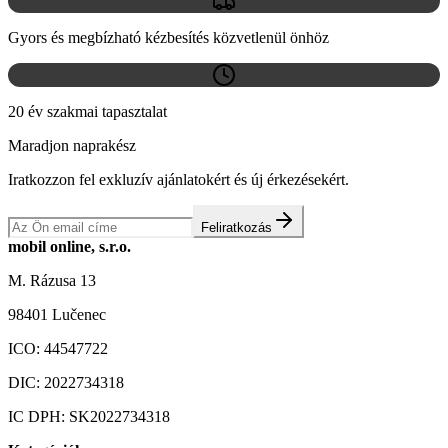
Gyors és megbízható kézbesítés közvetlenül önhöz
20 év szakmai tapasztalat
Maradjon naprakész
Iratkozzon fel exkluzív ajánlatokért és új érkezésekért.
Feliratkozás
mobil online, s.r.o.
M. Rázusa 13
98401 Lučenec
ICO:
44547722
DIC:
2022734318
IC DPH:
SK2022734318