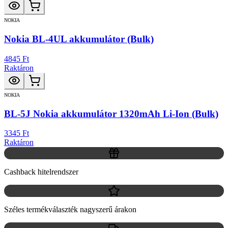
NOKIA
Nokia BL-4UL akkumulátor (Bulk)
4845 Ft
Raktáron
NOKIA
BL-5J Nokia akkumulátor 1320mAh Li-Ion (Bulk)
3345 Ft
Raktáron
Cashback hitelrendszer
Széles termékválaszték nagyszerű árakon