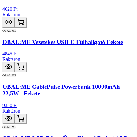
4620 Ft
Raktáron
OBAL:ME
OBAL:ME Vezetékes USB-C Fülhallgató Fekete
4845 Ft
Raktáron
OBAL:ME
OBAL:ME CablePulse Powerbank 10000mAh
22,5W - Fekete
9350 Ft
Raktáron
OBAL:ME