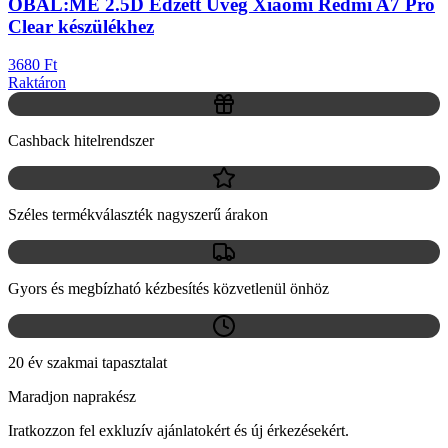
OBAL:ME 2.5D Edzett Üveg Xiaomi Redmi A7 Pro
Clear készülékhez
3680 Ft
Raktáron
Cashback hitelrendszer
Széles termékválaszték nagyszerű árakon
Gyors és megbízható kézbesítés közvetlenül önhöz
20 év szakmai tapasztalat
Maradjon naprakész
Iratkozzon fel exkluzív ajánlatokért és új érkezésekért.