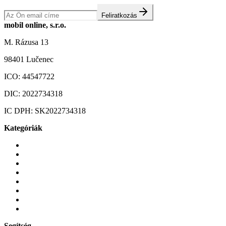
Feliratkozás
mobil online, s.r.o.
M. Rázusa 13
98401 Lučenec
ICO:
44547722
DIC:
2022734318
IC DPH:
SK2022734318
Kategóriák
Mobiltelefonok
Tokok és borítók
Üvegek és fóliák
Mobiltelefon-kiegeszitok
Játékok és Gaming
Zene és szórakozás
Okos
Tabletek
Segítség