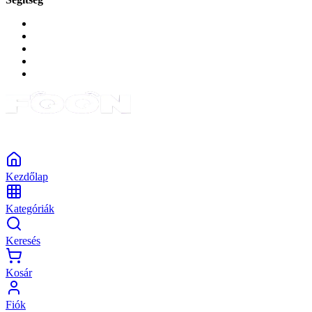
GYIK a reklamáció kapcsán
Garancia és reklamáció
Általános szerződési feltételek
Bejelentkezés
Rendelések
Powered by Monokaido
Kezdőlap
Kategóriák
Keresés
Kosár
Fiók