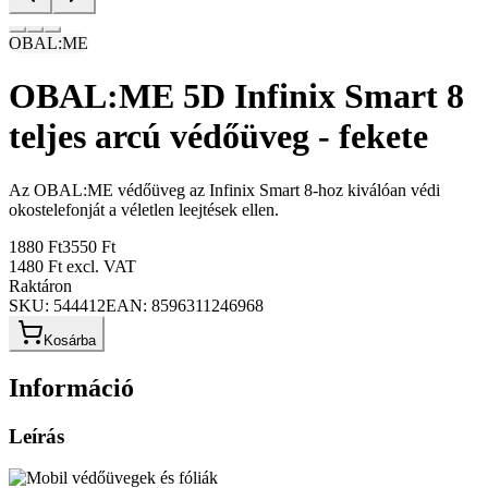
OBAL:ME
OBAL:ME 5D Infinix Smart 8
teljes arcú védőüveg - fekete
Az OBAL:ME védőüveg az Infinix Smart 8-hoz kiválóan védi
okostelefonját a véletlen leejtések ellen.
1880 Ft
3550 Ft
1480 Ft
excl. VAT
Raktáron
SKU:
544412
EAN:
8596311246968
Kosárba
Információ
Leírás