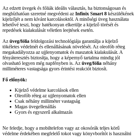
Az edzett üvegek és fóliák ideális választás, ha biztonságosan és
megbízhatóan szeretné megvédeni az
Infinix Smart 8
készülékének
kijelzőjét a nem kívánt karcolásoktól. A minőségi üveg használata
lehetővé teszi, hogy hatékonyan elkerülje a kijelző törését és
repedések kialakulását véletlen leejtések esetén.
Az
üveg/fólia
feldolgozási technológiája garantálja a kijelző
tökéletes védelmét és ellenállásának növelését. Az oleofób réteg
megakadályozza az ujjlenyomatok és maszatok kialakulását. A
fényáteresztés biztosítja, hogy a képernyő tartalma mindig jól
olvasható legyen még napfényben is. Az
üveg/fólia
néhány
milliméteres vastagsága gyors érintési reakciót biztosít.
Fő előnyök:
Kijelző védelme karcolások ellen
Oleofób réteg az ujjlenyomatok ellen
Csak néhány milliméter vastagság
Magas üvegellenállás
Gyors és egyszerű alkalmazás
Ne feledje, hogy a mobiltelefon vagy az okosórák teljes körű
védelme érdekében megfelelő tokot vagy könyvborítót is használni