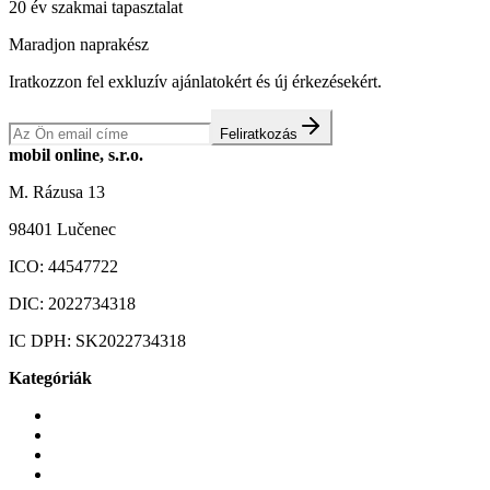
20 év szakmai tapasztalat
Maradjon naprakész
Iratkozzon fel exkluzív ajánlatokért és új érkezésekért.
Feliratkozás
mobil online, s.r.o.
M. Rázusa 13
98401 Lučenec
ICO:
44547722
DIC:
2022734318
IC DPH:
SK2022734318
Kategóriák
Mobiltelefonok
Tokok és borítók
Üvegek és fóliák
Mobiltelefon-kiegeszitok