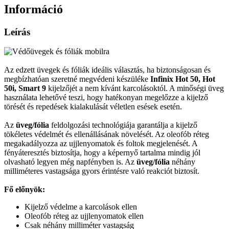
Információ
Leírás
Az edzett üvegek és fóliák ideális választás, ha biztonságosan és
megbízhatóan szeretné megvédeni készüléke
Infinix Hot 50, Hot
50i, Smart 9
kijelzőjét a nem kívánt karcolásoktól. A minőségi üveg
használata lehetővé teszi, hogy hatékonyan megelőzze a kijelző
törését és repedések kialakulását véletlen esések esetén.
Az
üveg/fólia
feldolgozási technológiája garantálja a kijelző
tökéletes védelmét és ellenállásának növelését. Az oleofób réteg
megakadályozza az ujjlenyomatok és foltok megjelenését. A
fényáteresztés biztosítja, hogy a képernyő tartalma mindig jól
olvasható legyen még napfényben is. Az
üveg/fólia
néhány
milliméteres vastagsága gyors érintésre való reakciót biztosít.
Fő előnyök:
Kijelző védelme a karcolások ellen
Oleofób réteg az ujjlenyomatok ellen
Csak néhány milliméter vastagság