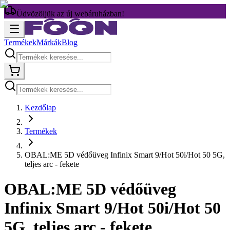
Üdvözöljük az új webáruházban!
Termékek
Márkák
Blog
Kezdőlap
Termékek
OBAL:ME 5D védőüveg Infinix Smart 9/Hot 50i/Hot 50 5G,
teljes arc - fekete
OBAL:ME 5D védőüveg
Infinix Smart 9/Hot 50i/Hot 50
5G, teljes arc - fekete