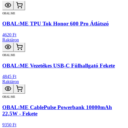
OBAL:ME
OBAL:ME TPU Tok Honor 600 Pro Átlátszó
4620 Ft
Raktáron
OBAL:ME
OBAL:ME Vezetékes USB-C Fülhallgató Fekete
4845 Ft
Raktáron
OBAL:ME
OBAL:ME CablePulse Powerbank 10000mAh
22,5W - Fekete
9350 Ft