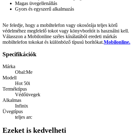
Magas üvegellenállás
Gyors és egyszerű alkalmazás
Ne feledje, hogy a mobiltelefon vagy okosórája teljes körű
védelméhez megfelelő tokot vagy könyvborítót is használni kell.
Válasszon a Mobilonline széles kínálatából eredeti márkás
mobiltelefon tokokat és különböző típusú borítókat.
Mobilonline.
Specifikációk
Márka
Obal:Me
Modell
Hot 50i
Terméktípus
Védőüvegek
Alkalmas
Infinix
Üvegtípus
teljes arc
Ezeket is kedvelheti