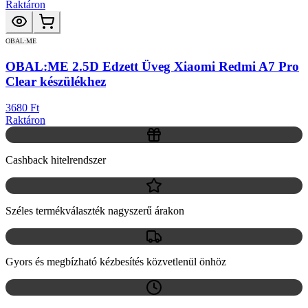
Raktáron
OBAL:ME
OBAL:ME 2.5D Edzett Üveg Xiaomi Redmi A7 Pro
Clear készülékhez
3680 Ft
Raktáron
Cashback hitelrendszer
Széles termékválaszték nagyszerű árakon
Gyors és megbízható kézbesítés közvetlenül önhöz