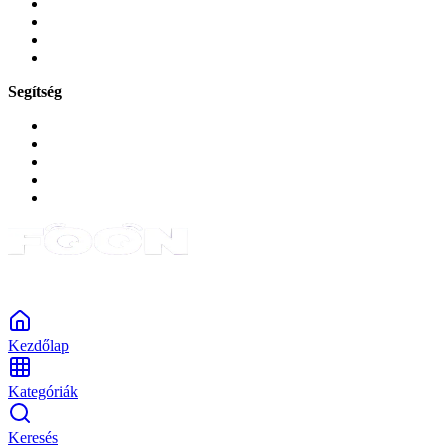
Játékok és Gaming
Zene és szórakozás
Okos
Tabletek
Segítség
GYIK a reklamáció kapcsán
Garancia és reklamáció
Általános szerződési feltételek
Bejelentkezés
Rendelések
Powered by Monokaido
Kezdőlap
Kategóriák
Keresés