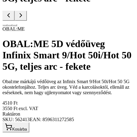
OBAL:ME
OBAL:ME 5D védőüveg
Infinix Smart 9/Hot 50i/Hot 50
5G, teljes arc - fekete
Obal:me márkájú védőüveg az Infinix Smart 9/Hot 50i/Hot 50 5G
okostelefonjához. Teljes arc üveg. Véd a karcolásoktól, ellenáll az
eséseknek, nem hagy ujjlenyomatot vagy szennyeződést.
4510 Ft
3550 Ft
excl. VAT
Raktáron
SKU:
562413
EAN:
8596311272585
Kosárba