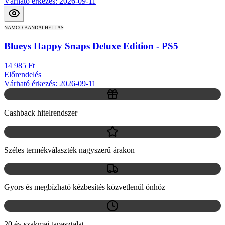
Várható érkezés: 2026-09-11
NAMCO BANDAI HELLAS
Blueys Happy Snaps Deluxe Edition - PS5
14 985 Ft
Előrendelés
Várható érkezés: 2026-09-11
Cashback hitelrendszer
Széles termékválaszték nagyszerű árakon
Gyors és megbízható kézbesítés közvetlenül önhöz
20 év szakmai tapasztalat