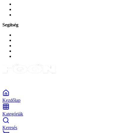
Zene és szórakozás
Okos
Tabletek
Segítség
GYIK a reklamáció kapcsán
Garancia és reklamáció
Általános szerződési feltételek
Bejelentkezés
Rendelések
Powered by Monokaido
Kezdőlap
Kategóriák
Keresés