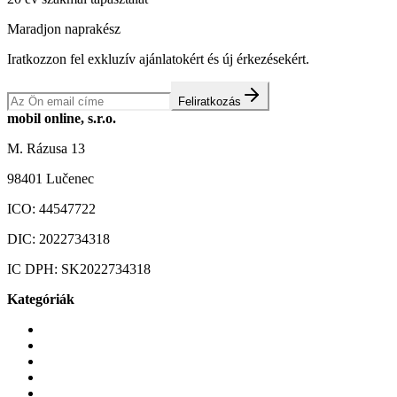
Maradjon naprakész
Iratkozzon fel exkluzív ajánlatokért és új érkezésekért.
Feliratkozás
mobil online, s.r.o.
M. Rázusa 13
98401 Lučenec
ICO:
44547722
DIC:
2022734318
IC DPH:
SK2022734318
Kategóriák
Mobiltelefonok
Tokok és borítók
Üvegek és fóliák
Mobiltelefon-kiegeszitok
Játékok és Gaming