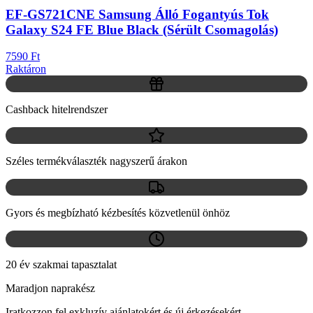
EF-GS721CNE Samsung Álló Fogantyús Tok
Galaxy S24 FE Blue Black (Sérült Csomagolás)
7590 Ft
Raktáron
Cashback hitelrendszer
Széles termékválaszték nagyszerű árakon
Gyors és megbízható kézbesítés közvetlenül önhöz
20 év szakmai tapasztalat
Maradjon naprakész
Iratkozzon fel exkluzív ajánlatokért és új érkezésekért.