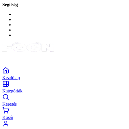
Segítség
GYIK a reklamáció kapcsán
Garancia és reklamáció
Általános szerződési feltételek
Bejelentkezés
Rendelések
Powered by Monokaido
Kezdőlap
Kategóriák
Keresés
Kosár