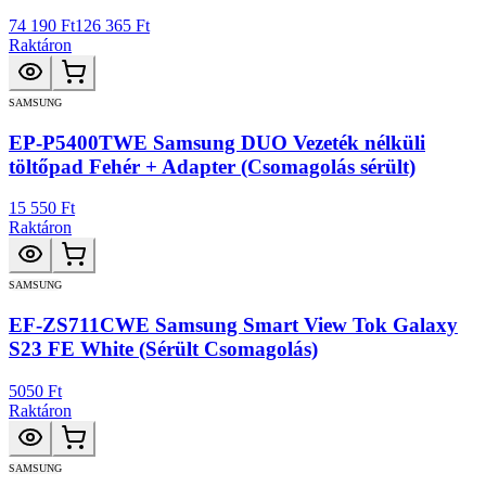
74 190 Ft
126 365 Ft
Raktáron
SAMSUNG
EP-P5400TWE Samsung DUO Vezeték nélküli
töltőpad Fehér + Adapter (Csomagolás sérült)
15 550 Ft
Raktáron
SAMSUNG
EF-ZS711CWE Samsung Smart View Tok Galaxy
S23 FE White (Sérült Csomagolás)
5050 Ft
Raktáron
SAMSUNG