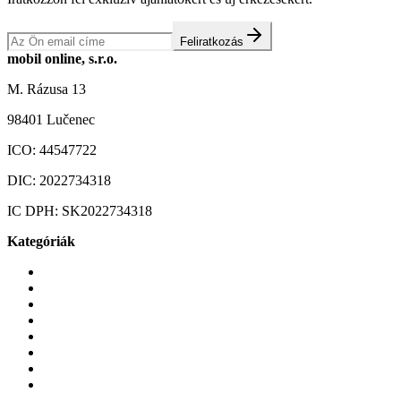
Feliratkozás
mobil online, s.r.o.
M. Rázusa 13
98401 Lučenec
ICO:
44547722
DIC:
2022734318
IC DPH:
SK2022734318
Kategóriák
Mobiltelefonok
Tokok és borítók
Üvegek és fóliák
Mobiltelefon-kiegeszitok
Játékok és Gaming
Zene és szórakozás
Okos
Tabletek