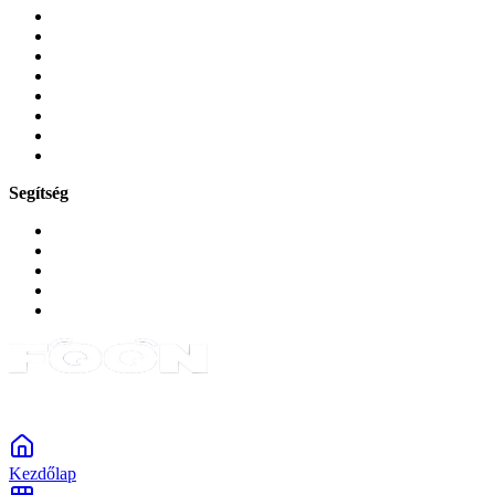
Mobiltelefonok
Tokok és borítók
Üvegek és fóliák
Mobiltelefon-kiegeszitok
Játékok és Gaming
Zene és szórakozás
Okos
Tabletek
Segítség
GYIK a reklamáció kapcsán
Garancia és reklamáció
Általános szerződési feltételek
Bejelentkezés
Rendelések
Powered by Monokaido
Kezdőlap