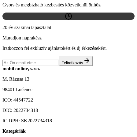
Gyors és megbízható kézbesítés közvetlenül önhöz
20 év szakmai tapasztalat
Maradjon naprakész
Iratkozzon fel exkluzív ajánlatokért és új érkezésekért.
Feliratkozás
mobil online, s.r.o.
M. Rázusa 13
98401 Lučenec
ICO:
44547722
DIC:
2022734318
IC DPH:
SK2022734318
Kategóriák