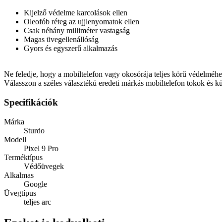
Kijelző védelme karcolások ellen
Oleofób réteg az ujjlenyomatok ellen
Csak néhány milliméter vastagság
Magas üvegellenállóság
Gyors és egyszerű alkalmazás
Ne feledje, hogy a mobiltelefon vagy okosórája teljes körű védelméhe
Válasszon a széles választékú eredeti márkás mobiltelefon tokok és k
Specifikációk
Márka
Sturdo
Modell
Pixel 9 Pro
Terméktípus
Védőüvegek
Alkalmas
Google
Üvegtípus
teljes arc