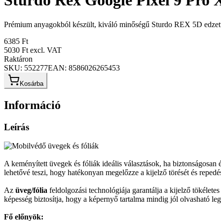
Sturdo Rex Google Pixel 9 Pro X
Prémium anyagokból készült, kiváló minőségű Sturdo REX 5D edzet
6385 Ft
5030 Ft
excl. VAT
Raktáron
SKU:
552277
EAN:
8586026265453
Kosárba
Információ
Leírás
A keményített üvegek és fóliák ideális választások, ha biztonságosa
lehetővé teszi, hogy hatékonyan megelőzze a kijelző törését és repedése
Az
üveg/fólia
feldolgozási technológiája garantálja a kijelző tökélet
képesség biztosítja, hogy a képernyő tartalma mindig jól olvasható 
Fő előnyök: