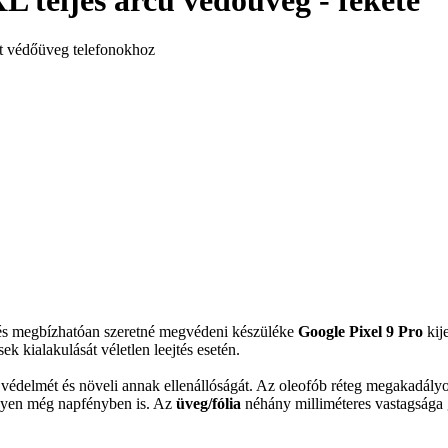
L teljes arcú védőüveg - fekete
t védőüveg telefonokhoz
n és megbízhatóan szeretné megvédeni készüléke
Google Pixel 9 Pro
kij
k kialakulását véletlen leejtés esetén.
es védelmét és növeli annak ellenállóságát. Az oleofób réteg megakadál
legyen még napfényben is. Az
üveg/fólia
néhány milliméteres vastagsága gy