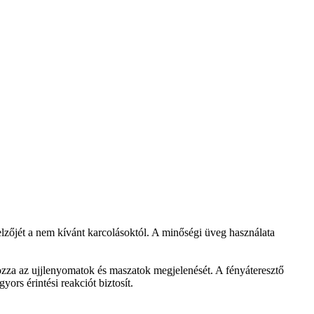
elzőjét a nem kívánt karcolásoktól. A minőségi üveg használata
yozza az ujjlenyomatok és maszatok megjelenését. A fényáteresztő
ors érintési reakciót biztosít.