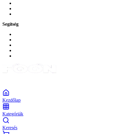
Zene és szórakozás
Okos
Tabletek
Segítség
GYIK a reklamáció kapcsán
Garancia és reklamáció
Általános szerződési feltételek
Bejelentkezés
Rendelések
Powered by Monokaido
Kezdőlap
Kategóriák
Keresés