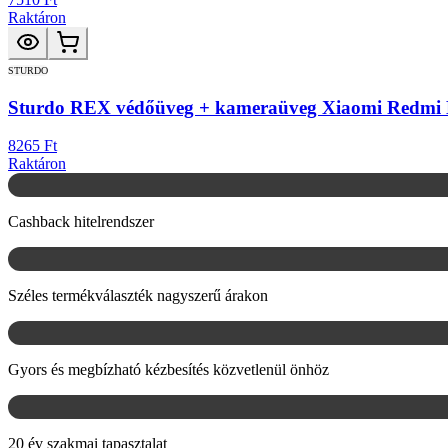
Raktáron
STURDO
Sturdo REX védőüveg + kameraüveg Xiaomi Redmi
8265 Ft
Raktáron
Cashback hitelrendszer
Széles termékválaszték nagyszerű árakon
Gyors és megbízható kézbesítés közvetlenül önhöz
20 év szakmai tapasztalat