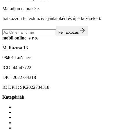
Maradjon naprakész
Iratkozzon fel exkluzív ajánlatokért és új érkezésekért.
Feliratkozás
mobil online, s.r.o.
M. Rázusa 13
98401 Lučenec
ICO:
44547722
DIC:
2022734318
IC DPH:
SK2022734318
Kategóriák
Mobiltelefonok
Tokok és borítók
Üvegek és fóliák
Mobiltelefon-kiegeszitok
Játékok és Gaming