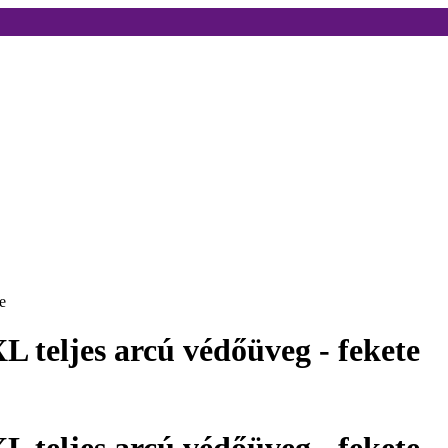
e
L teljes arcú védőüveg - fekete