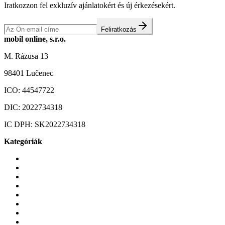
Iratkozzon fel exkluzív ajánlatokért és új érkezésekért.
Feliratkozás
mobil online, s.r.o.
M. Rázusa 13
98401 Lučenec
ICO:
44547722
DIC:
2022734318
IC DPH:
SK2022734318
Kategóriák
Mobiltelefonok
Tokok és borítók
Üvegek és fóliák
Mobiltelefon-kiegeszitok
Játékok és Gaming
Zene és szórakozás
Okos
Tabletek