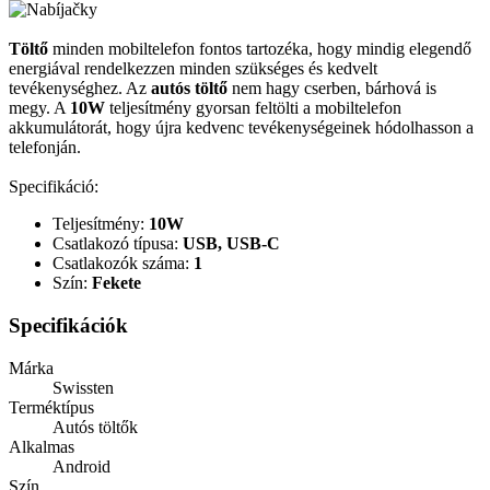
Töltő
minden mobiltelefon fontos tartozéka, hogy mindig elegendő
energiával rendelkezzen minden szükséges és kedvelt
tevékenységhez. Az
autós töltő
nem hagy cserben, bárhová is
megy. A
10W
teljesítmény gyorsan feltölti a mobiltelefon
akkumulátorát, hogy újra kedvenc tevékenységeinek hódolhasson a
telefonján.
Specifikáció:
Teljesítmény:
10W
Csatlakozó típusa:
USB, USB-C
Csatlakozók száma:
1
Szín:
Fekete
Specifikációk
Márka
Swissten
Terméktípus
Autós töltők
Alkalmas
Android
Szín