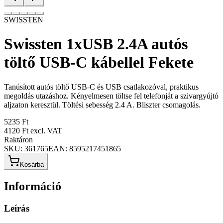
SWISSTEN
Swissten 1xUSB 2.4A autós
töltő USB-C kábellel Fekete
Tanúsított autós töltő USB-C és USB csatlakozóval, praktikus
megoldás utazáshoz. Kényelmesen töltse fel telefonját a szivargyújtó
aljzaton keresztül. Töltési sebesség 2.4 A. Bliszter csomagolás.
5235 Ft
4120 Ft
excl. VAT
Raktáron
SKU:
361765
EAN:
8595217451865
Kosárba
Információ
Leírás