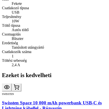
Fekete
Csatlakozó típusa
USB
Teljesítmény
10W
Töltő típusa
Autós töltő
Csomagolás
Bliszter
Eredetiség
Tanúsított utángyártó
Csatlakozók száma
1
Töltési sebesség
2,4 A
Ezeket is kedvelheti
SWISSTEN
Swissten Space 10 000 mAh powerbank USB-C és
Lightning kábellel - Rózsaszín