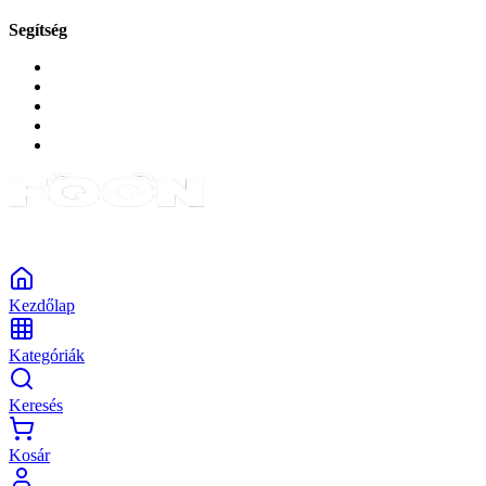
Segítség
GYIK a reklamáció kapcsán
Garancia és reklamáció
Általános szerződési feltételek
Bejelentkezés
Rendelések
Powered by Monokaido
Kezdőlap
Kategóriák
Keresés
Kosár