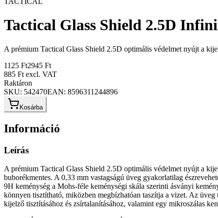
TACTICAL
Tactical Glass Shield 2.5D Infi
A prémium Tactical Glass Shield 2.5D optimális védelmet nyújt a kije
1125 Ft
2945 Ft
885 Ft
excl. VAT
Raktáron
SKU:
542470
EAN:
8596311244896
Kosárba
Információ
Leírás
A prémium Tactical Glass Shield 2.5D optimális védelmet nyújt a kijelz
buborékmentes. A 0,33 mm vastagságú üveg gyakorlatilag észrevehete
9H keménység a Mohs-féle keménységi skála szerinti ásványi keménysé
könnyen tisztítható, miközben megbízhatóan taszítja a vizet. Az üveg 
kijelző tisztításához és zsírtalanításához, valamint egy mikroszálas kendő