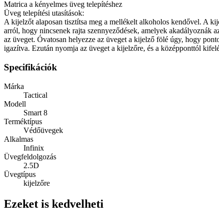
Matrica a kényelmes üveg telepítéshez
Üveg telepítési utasítások:
A kijelzőt alaposan tisztítsa meg a mellékelt alkoholos kendővel. A k
arról, hogy nincsenek rajta szennyeződések, amelyek akadályoznák az ü
az üveget. Óvatosan helyezze az üveget a kijelző fölé úgy, hogy pont
igazítva. Ezután nyomja az üveget a kijelzőre, és a középponttól kifel
Specifikációk
Márka
Tactical
Modell
Smart 8
Terméktípus
Védőüvegek
Alkalmas
Infinix
Üvegfeldolgozás
2.5D
Üvegtípus
kijelzőre
Ezeket is kedvelheti