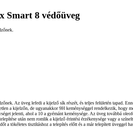
nix Smart 8 védőüveg
lzőnek.
őnek. Az üveg lefedi a kijelző sík részét, és teljes felületén tapad. Enn
tlen a kijelzőn, de ugyanakkor 9H keménységgel rendelkezik, hogy megv
get jelenti, ahol a 10 a gyémánt keménysége. Az üveg továbbá oleofób
telepítése után nem romlik a kijelző érintési érzékenysége vagy a színe
t a tökéletes tisztításhoz a telepítés előtt és a már telepített üveggel ha