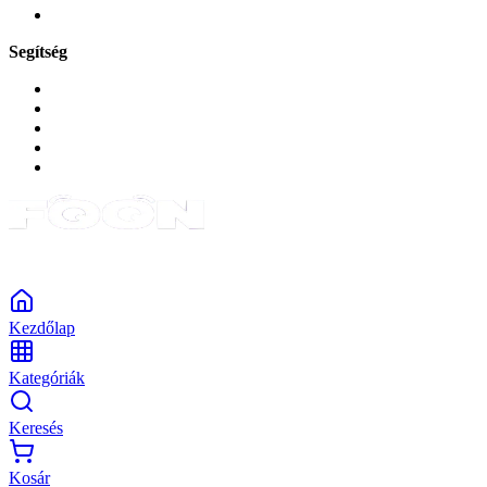
Tabletek
Segítség
GYIK a reklamáció kapcsán
Garancia és reklamáció
Általános szerződési feltételek
Bejelentkezés
Rendelések
Powered by Monokaido
Kezdőlap
Kategóriák
Keresés
Kosár