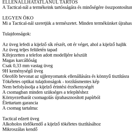
ELLENÁLLHATATLANUL TARTÓS
A Tactical-nál a termékeink tartósságára és minőségére összponto
LEGYEN ÖKO
Mi a Tactical-nál szeretjük a természetet. Minden termékünket újrah
Tulajdonságok:
Az üveg lefedi a kijelző sík részét, ott ér véget, ahol a kijelző hajlik
Az üveg teljes felületén tapad
Kifejezetten a telefon adott modelljére készült
Magas karcállóság
Csak 0,33 mm vastag üveg
9H keménységű üveg
Oleofób bevonat az ujjlenyomatok ellenállására és könnyű tisztításra
Tökéletes optikai tulajdonságok - torzításmentes kép
Nem befolyásolja a kijelző érintési érzékenységét
A csomagban minden szükséges a telepítéshez
Környezetbarát csomagolás újrahasznosított papírból
Élettartam garancia
A csomag tartalma:
Tactical edzett üveg
Alkoholos törlőkendő a kijelző tökéletes tisztításához
Mikroszálas kendő