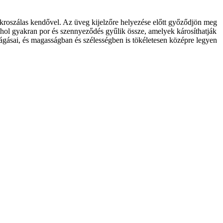
mikroszálas kendővel. Az üveg kijelzőre helyezése előtt győződjön meg
 ahol gyakran por és szennyeződés gyűlik össze, amelyek károsíthatják
vágásai, és magasságban és szélességben is tökéletesen középre legyen