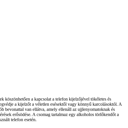
ek köszönhetően a kapcsolat a telefon kijelzőjével tökéletes és
édje a kijelzőt a véletlen esésektől vagy könnyű karcolásoktól. A
 bevonattal van ellátva, amely ellenáll az ujjlenyomatoknak és
ltérések erősödése. A csomag tartalmaz egy alkoholos törlőkendőt a
sznált telefon esetén.