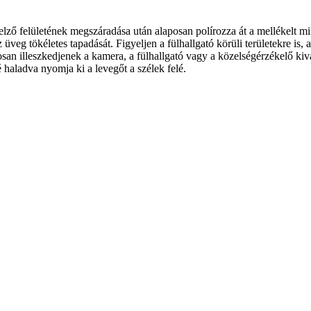
ijelző felületének megszáradása után alaposan polírozza át a mellékelt 
veg tökéletes tapadását. Figyeljen a fülhallgató körüli területekre is,
osan illeszkedjenek a kamera, a fülhallgató vagy a közelségérzékelő ki
é haladva nyomja ki a levegőt a szélek felé.