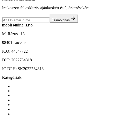
Iratkozzon fel exkluzív ajánlatokért és új érkezésekért.
Feliratkozás
mobil online, s.r.o.
M. Rázusa 13
98401 Lučenec
ICO:
44547722
DIC:
2022734318
IC DPH:
SK2022734318
Kategóriák
Mobiltelefonok
Tokok és borítók
Üvegek és fóliák
Mobiltelefon-kiegeszitok
Játékok és Gaming
Zene és szórakozás
Okos