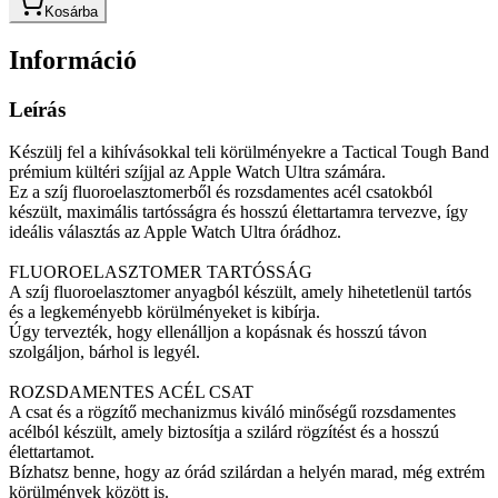
Kosárba
Információ
Leírás
Készülj fel a kihívásokkal teli körülményekre a Tactical Tough Band
prémium kültéri szíjjal az Apple Watch Ultra számára.
Ez a szíj fluoroelasztomerből és rozsdamentes acél csatokból
készült, maximális tartósságra és hosszú élettartamra tervezve, így
ideális választás az Apple Watch Ultra órádhoz.
FLUOROELASZTOMER TARTÓSSÁG
A szíj fluoroelasztomer anyagból készült, amely hihetetlenül tartós
és a legkeményebb körülményeket is kibírja.
Úgy tervezték, hogy ellenálljon a kopásnak és hosszú távon
szolgáljon, bárhol is legyél.
ROZSDAMENTES ACÉL CSAT
A csat és a rögzítő mechanizmus kiváló minőségű rozsdamentes
acélból készült, amely biztosítja a szilárd rögzítést és a hosszú
élettartamot.
Bízhatsz benne, hogy az órád szilárdan a helyén marad, még extrém
körülmények között is.