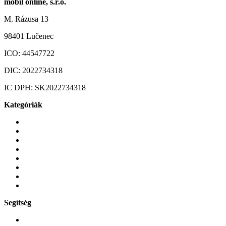
mobil online, s.r.o.
M. Rázusa 13
98401 Lučenec
ICO:
44547722
DIC:
2022734318
IC DPH:
SK2022734318
Kategóriák
Mobiltelefonok
Tokok és borítók
Üvegek és fóliák
Mobiltelefon-kiegeszitok
Játékok és Gaming
Zene és szórakozás
Okos
Tabletek
Segítség
GYIK a reklamáció kapcsán