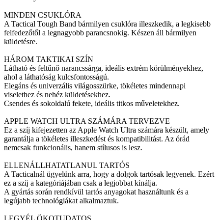
MINDEN CSUKLÓRA
A Tactical Tough Band bármilyen csuklóra illeszkedik, a legkisebb
felfedezőtől a legnagyobb parancsnokig. Készen áll bármilyen
küldetésre.
HÁROM TAKTIKAI SZÍN
Látható és feltűnő narancssárga, ideális extrém körülményekhez,
ahol a láthatóság kulcsfontosságú.
Elegáns és univerzális világosszürke, tökéletes mindennapi
viselethez és nehéz küldetésekhez.
Csendes és sokoldalú fekete, ideális titkos műveletekhez.
APPLE WATCH ULTRA SZÁMÁRA TERVEZVE
Ez a szíj kifejezetten az Apple Watch Ultra számára készült, amely
garantálja a tökéletes illeszkedést és kompatibilitást. Az órád
nemcsak funkcionális, hanem stílusos is lesz.
ELLENÁLLHATATLANUL TARTÓS
A Tacticalnál ügyelünk arra, hogy a dolgok tartósak legyenek. Ezért
ez a szíj a kategóriájában csak a legjobbat kínálja.
A gyártás során rendkívül tartós anyagokat használtunk és a
legújabb technológiákat alkalmaztuk.
LEGYÉL ÖKOTUDATOS