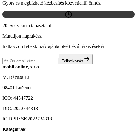
Gyors és megbízható kézbesítés közvetlenül önhöz
20 év szakmai tapasztalat
Maradjon naprakész
Iratkozzon fel exkluzív ajánlatokért és új érkezésekért.
Feliratkozás
mobil online, s.r.o.
M. Rázusa 13
98401 Lučenec
ICO:
44547722
DIC:
2022734318
IC DPH:
SK2022734318
Kategóriák