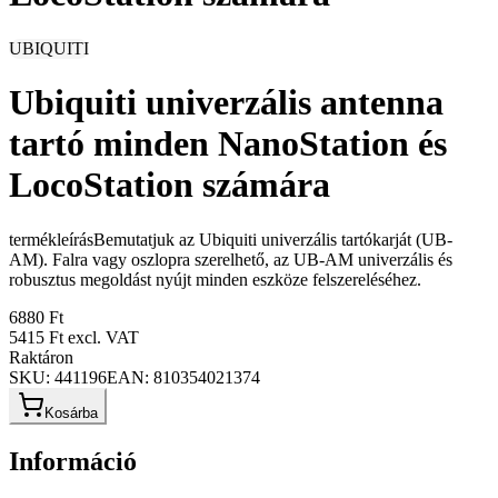
UBIQUITI
Ubiquiti univerzális antenna
tartó minden NanoStation és
LocoStation számára
termékleírásBemutatjuk az Ubiquiti univerzális tartókarját (UB-
AM). Falra vagy oszlopra szerelhető, az UB-AM univerzális és
robusztus megoldást nyújt minden eszköze felszereléséhez.
6880 Ft
5415 Ft
excl. VAT
Raktáron
SKU:
441196
EAN:
810354021374
Kosárba
Információ