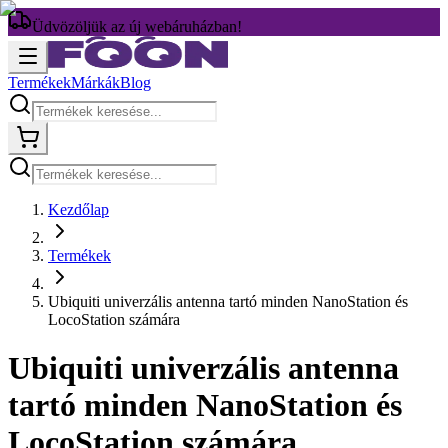
Üdvözöljük az új webáruházban!
Termékek
Márkák
Blog
Kezdőlap
Termékek
Ubiquiti univerzális antenna tartó minden NanoStation és
LocoStation számára
Ubiquiti univerzális antenna
tartó minden NanoStation és
LocoStation számára