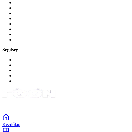
Mobiltelefonok
Tokok és borítók
Üvegek és fóliák
Mobiltelefon-kiegeszitok
Játékok és Gaming
Zene és szórakozás
Okos
Tabletek
Segítség
GYIK a reklamáció kapcsán
Garancia és reklamáció
Általános szerződési feltételek
Bejelentkezés
Rendelések
Powered by Monokaido
Kezdőlap