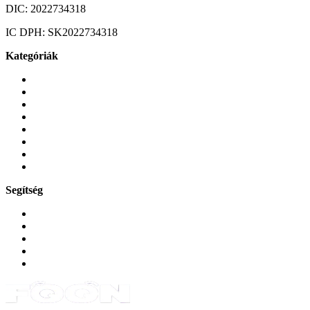
DIC:
2022734318
IC DPH:
SK2022734318
Kategóriák
Mobiltelefonok
Tokok és borítók
Üvegek és fóliák
Mobiltelefon-kiegeszitok
Játékok és Gaming
Zene és szórakozás
Okos
Tabletek
Segítség
GYIK a reklamáció kapcsán
Garancia és reklamáció
Általános szerződési feltételek
Bejelentkezés
Rendelések