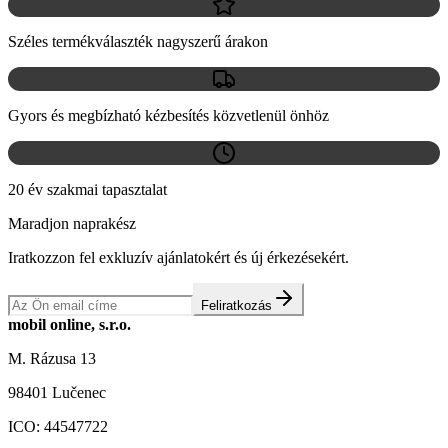
Széles termékválaszték nagyszerű árakon
Gyors és megbízható kézbesítés közvetlenül önhöz
20 év szakmai tapasztalat
Maradjon naprakész
Iratkozzon fel exkluzív ajánlatokért és új érkezésekért.
Feliratkozás
mobil online, s.r.o.
M. Rázusa 13
98401 Lučenec
ICO:
44547722