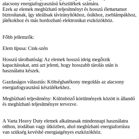
alacsony energiafogyasztású készülékek számára.
Ezek az elemek megbízható teljesítményt és hosszú élettartamot
biztosítanak, így ideálisak távirányítókhoz, órákhoz, zseblámpákhoz,
játékokhoz és más hordozható elektronikai eszközökhöz.
Főbb jellemzők:
Elem típusa: Cink-szén
Hosszú tárolhatóság: Az elemek hosszú ideig megőrzik
kapacitásukat, ami azt jelenti, hogy hosszabb tárolás után is
használatra készek.
Gazdaságos választás: Költséghatékony megoldás az alacsony
energiafogyasztású készülékekhez.
Megbízható teljesítmény: Különböző körülmények között is állandó
és megbízható teljesítményre tervezve.
A Varta Heavy Duty elemek alkalmasak mindennapi használatra
otthon, irodában vagy útközben, ahol megbízható energiaforrásra
van szükség kevésbé energiaigényes eszközökhöz.