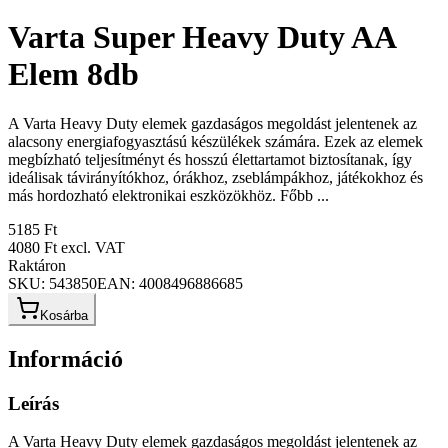
Varta Super Heavy Duty AA
Elem 8db
A Varta Heavy Duty elemek gazdaságos megoldást jelentenek az
alacsony energiafogyasztású készülékek számára. Ezek az elemek
megbízható teljesítményt és hosszú élettartamot biztosítanak, így
ideálisak távirányítókhoz, órákhoz, zseblámpákhoz, játékokhoz és
más hordozható elektronikai eszközökhöz. Főbb ...
5185 Ft
4080 Ft
excl. VAT
Raktáron
SKU:
543850
EAN:
4008496886685
Kosárba
Információ
Leírás
A Varta Heavy Duty elemek gazdaságos megoldást jelentenek az