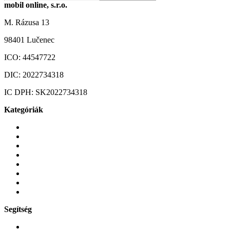
mobil online, s.r.o.
M. Rázusa 13
98401 Lučenec
ICO:
44547722
DIC:
2022734318
IC DPH:
SK2022734318
Kategóriák
Mobiltelefonok
Tokok és borítók
Üvegek és fóliák
Mobiltelefon-kiegeszitok
Játékok és Gaming
Zene és szórakozás
Okos
Tabletek
Segítség
GYIK a reklamáció kapcsán