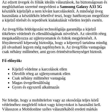
Az edzett üvegek és fóliák ideális választások, ha biztonságosan és
megbízhatóan szeretné megvédeni a
Samsung Galaxy A33 5G
készülék kijelzőjét a nem kívánt karcolásoktól. A minőségi üveg
használata a készülékén lehetővé teszi, hogy hatékonyan megelőzze
a kijelző törését és repedések kialakulását véletlen leejtés esetén.
Az üveg/fólia feldolgozási technológiája garantálja a kijelző
tökéletes védelmét és ellenállóságának növelését. Az oleofób réteg
megakadályozza az ujjlenyomatok és foltok megjelenését. A
fényáteresztő képesség biztosítja, hogy a képernyő tartalma mindig
jól olvasható legyen még napfényben is. Az üveg/fólia vastagsága
csak néhány milliméter, ami gyors érintésérzékenységet biztosít.
Fő előnyök:
Kijelző védelme a karcolások ellen
Oleofób réteg az ujjlenyomatok ellen
Csak néhány milliméter vastagság
Magas üvegellenállóság
Gyors és egyszerű alkalmazás
Ne feledje, hogy a mobiltelefon vagy az okosórája teljes körű
védelméhez megfelelő tokot vagy könyvtokot is használni kell.
Válasszon a Mobilonline széles választékából eredeti márkás